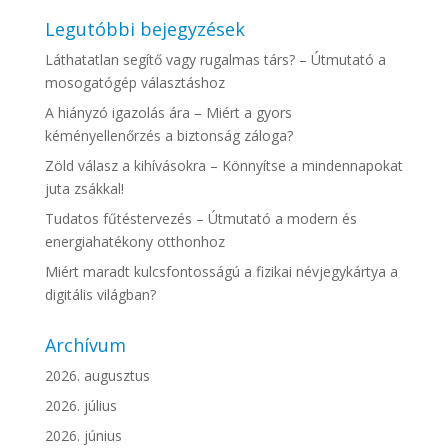
Legutóbbi bejegyzések
Láthatatlan segítő vagy rugalmas társ? – Útmutató a
mosogatógép választáshoz
A hiányzó igazolás ára – Miért a gyors
kéményellenőrzés a biztonság záloga?
Zöld válasz a kihívásokra – Könnyítse a mindennapokat
juta zsákkal!
Tudatos fűtéstervezés – Útmutató a modern és
energiahatékony otthonhoz
Miért maradt kulcsfontosságú a fizikai névjegykártya a
digitális világban?
Archívum
2026. augusztus
2026. július
2026. június