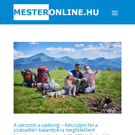
A várostól a vadonig – Készüljön fel a
szabadtéri kalandokra megfelelően!