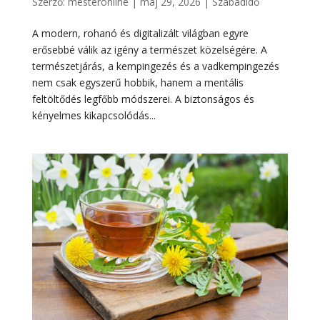
Szerző:
mesteronline
|
máj 29, 2026
|
Szabadidő
A modern, rohanó és digitalizált világban egyre
erősebbé válik az igény a természet közelségére. A
természetjárás, a kempingezés és a vadkempingezés
nem csak egyszerű hobbik, hanem a mentális
feltöltődés legfőbb módszerei. A biztonságos és
kényelmes kikapcsolódás...