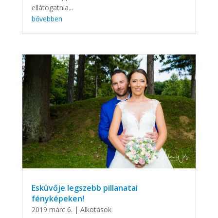
ellátogatnia...
bővebben
Esküvője legszebb pillanatai
fényképeken!
2019 márc 6.
|
Alkotások