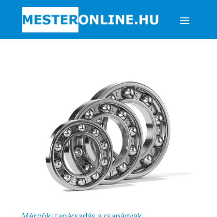
Mérnöki tanácsadás a csapágyak