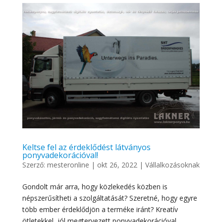
Keltse fel az érdeklődést látványos
ponyvadekorációval!
Szerző:
mesteronline
|
okt 26, 2022
|
Vállalkozásoknak
Gondolt már arra, hogy közlekedés közben is
népszerűsítheti a szolgáltatását? Szeretné, hogy egyre
több ember érdeklődjön a terméke iránt? Kreatív
ötletekkel, jól megtervezett ponyvadekorációval