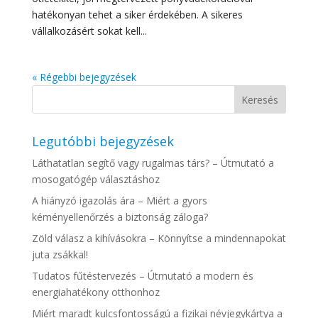
hatékonyan tehet a siker érdekében. A sikeres
vállalkozásért sokat kell...
« Régebbi bejegyzések
Legutóbbi bejegyzések
Láthatatlan segítő vagy rugalmas társ? – Útmutató a
mosogatógép választáshoz
A hiányzó igazolás ára – Miért a gyors
kéményellenőrzés a biztonság záloga?
Zöld válasz a kihívásokra – Könnyítse a mindennapokat
juta zsákkal!
Tudatos fűtéstervezés – Útmutató a modern és
energiahatékony otthonhoz
Miért maradt kulcsfontosságú a fizikai névjegykártya a