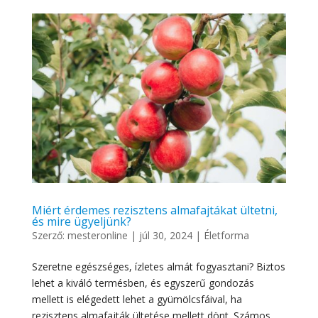
Miért érdemes rezisztens almafajtákat ültetni,
és mire ügyeljünk?
Szerző:
mesteronline
|
júl 30, 2024
|
Életforma
Szeretne egészséges, ízletes almát fogyasztani? Biztos
lehet a kiváló termésben, és egyszerű gondozás
mellett is elégedett lehet a gyümölcsfáival, ha
rezisztens almafajták ültetése mellett dönt. Számos