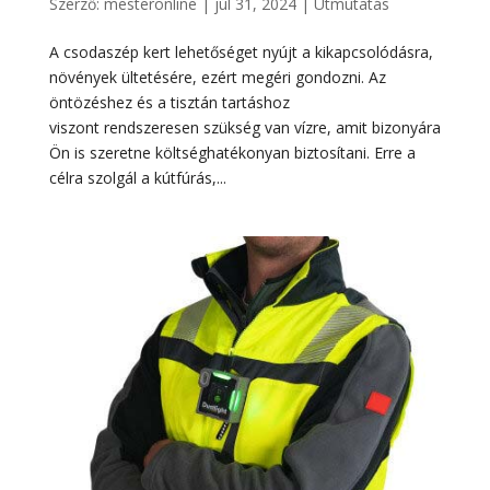
Szerző:
mesteronline
|
júl 31, 2024
|
Útmutatás
A csodaszép kert lehetőséget nyújt a kikapcsolódásra,
növények ültetésére, ezért megéri gondozni. Az
öntözéshez és a tisztán tartáshoz
viszont rendszeresen szükség van vízre, amit bizonyára
Ön is szeretne költséghatékonyan biztosítani. Erre a
célra szolgál a kútfúrás,...