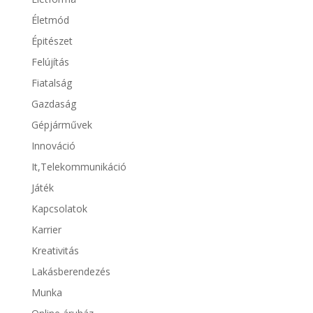
Életmód
Épitészet
Felújítás
Fiatalság
Gazdaság
Gépjárművek
Innováció
It,Telekommunikáció
Játék
Kapcsolatok
Karrier
Kreativitás
Lakásberendezés
Munka