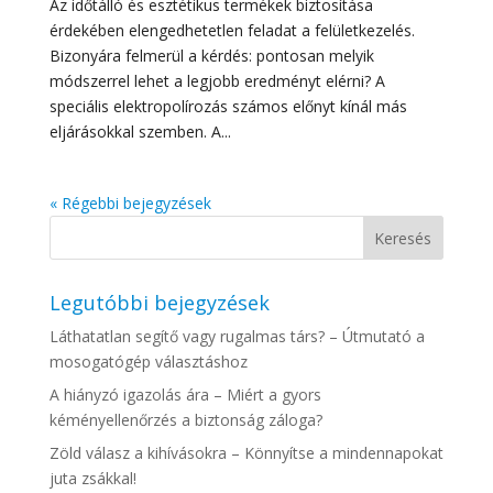
Az időtálló és esztétikus termékek biztosítása
érdekében elengedhetetlen feladat a felületkezelés.
Bizonyára felmerül a kérdés: pontosan melyik
módszerrel lehet a legjobb eredményt elérni? A
speciális elektropolírozás számos előnyt kínál más
eljárásokkal szemben. A...
« Régebbi bejegyzések
Legutóbbi bejegyzések
Láthatatlan segítő vagy rugalmas társ? – Útmutató a
mosogatógép választáshoz
A hiányzó igazolás ára – Miért a gyors
kéményellenőrzés a biztonság záloga?
Zöld válasz a kihívásokra – Könnyítse a mindennapokat
juta zsákkal!