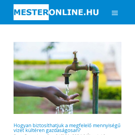
Hogyan biztosíthatjuk a megfelelő mennyiségű
vizet kültéren gazdaságosan?