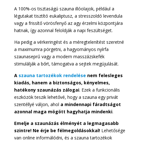
A 100%-os tisztaságú szauna illóolajok, például a
légutakat tisztító eukaliptusz, a stresszoldó levendula
vagy a frissítő vörösfenyő az agy érzelmi központjára
hatnak, így azonnal feloldják a napi feszültséget.
Ha pedig a vérkeringést és a méregtelenítést szeretné
a maximumra pörgetni, a hagyományos nyírfa
szaunaseprű vagy a modern masszázskefék
stimulálják a bőrt, támogatva a sejtek megújulását.
A
szauna tartozékok rendelése
nem felesleges
kiadás, hanem a biztonságos, kényelmes,
hatékony szaunázás zálogai
. Ezek a funkcionális
eszközök teszik lehetővé, hogy a szauna egy privát
szentéllyé váljon, ahol
a mindennapi fáradtságot
azonnal maga mögött hagyhatja mindenki
.
Emelje a szaunázás élményét a legmagasabb
szintre! Ne érje be félmegoldásokkal!
Lehetősége
van online informálódni, és a szauna tartozékok