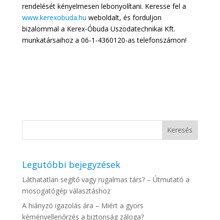
rendelését kényelmesen lebonyolítani. Keresse fel a
www.kerexobuda.hu
weboldalt, és forduljon
bizalommal a Kerex-Óbuda Uszodatechnikai Kft.
munkatársaihoz a 06-1-4360120-as telefonszámon!
Legutóbbi bejegyzések
Láthatatlan segítő vagy rugalmas társ? – Útmutató a
mosogatógép választáshoz
A hiányzó igazolás ára – Miért a gyors
kéményellenőrzés a biztonság záloga?