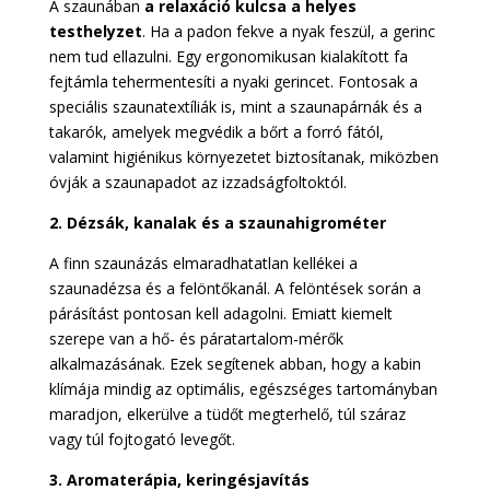
A szaunában
a relaxáció kulcsa a helyes
testhelyzet
. Ha a padon fekve a nyak feszül, a gerinc
nem tud ellazulni. Egy ergonomikusan kialakított fa
fejtámla tehermentesíti a nyaki gerincet. Fontosak a
speciális szaunatextíliák is, mint a szaunapárnák és a
takarók, amelyek megvédik a bőrt a forró fától,
valamint higiénikus környezetet biztosítanak, miközben
óvják a szaunapadot az izzadságfoltoktól.
2. Dézsák, kanalak és a szaunahigrométer
A finn szaunázás elmaradhatatlan kellékei a
szaunadézsa és a felöntőkanál. A felöntések során a
párásítást pontosan kell adagolni. Emiatt kiemelt
szerepe van a hő- és páratartalom-mérők
alkalmazásának. Ezek segítenek abban, hogy a kabin
klímája mindig az optimális, egészséges tartományban
maradjon, elkerülve a tüdőt megterhelő, túl száraz
vagy túl fojtogató levegőt.
3. Aromaterápia, keringésjavítás