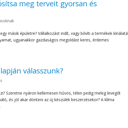
ósítsa meg terveit gyorsan és
zásoknak
egy másik épületre? Vállalkozást indít, vagy bővíti a termékek kínálatá
folyamat, ugyanakkor gazdaságos megoldást keres, érdemes
lapján válasszunk?
ás
i? Szeretne nyáron kellemesen hűvös, télen pedig meleg levegőt
náló, és jól akar dönteni az új készülék beszerzésekor? A klíma
.