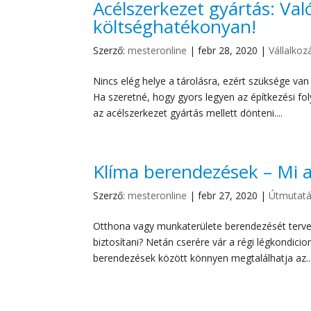
Acélszerkezet gyártás: Val
költséghatékonyan!
Szerző:
mesteronline
|
febr 28, 2020
|
Vállalko
Nincs elég helye a tárolásra, ezért szüksége van 
Ha szeretné, hogy gyors legyen az építkezési 
az acélszerkezet gyártás mellett dönteni....
Klíma berendezések – Mi a
Szerző:
mesteronline
|
febr 27, 2020
|
Útmutat
Otthona vagy munkaterülete berendezését tervez
biztosítani? Netán cserére vár a régi légkondicio
berendezések között könnyen megtalálhatja az..