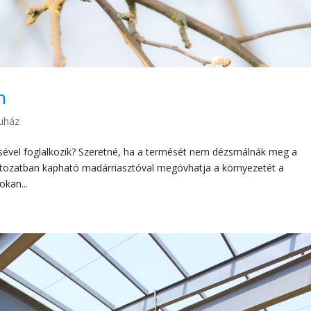
n
ruház
ével foglalkozik? Szeretné, ha a termését nem dézsmálnák meg a
áltozatban kapható madárriasztóval megóvhatja a környezetét a
okan...