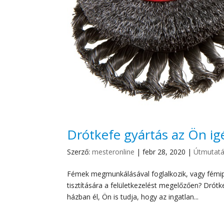
Drótkefe gyártás az Ön ig
Szerző:
mesteronline
|
febr 28, 2020
|
Útmutat
Fémek megmunkálásával foglalkozik, vagy fémi
tisztítására a felületkezelést megelőzően? Drótk
házban él, Ön is tudja, hogy az ingatlan...