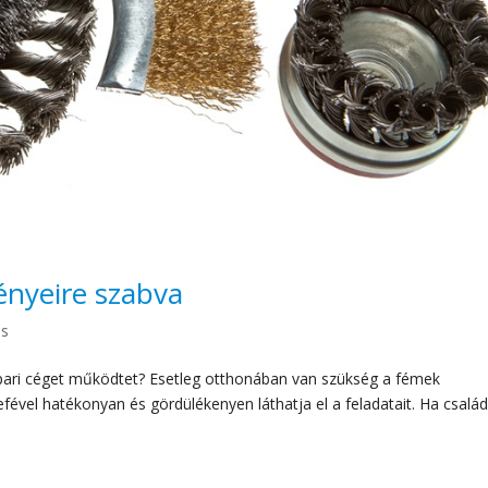
ényeire szabva
ás
pari céget működtet? Esetleg otthonában van szükség a fémek
efével hatékonyan és gördülékenyen láthatja el a feladatait. Ha család