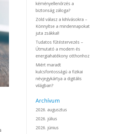
kéményellenőrzés a
biztonság záloga?
Zöld válasz a kihívásokra –
Könnyítse a mindennapokat
juta zsákkal!
Tudatos fűtéstervezés –
Útmutató a modern és
energiahatékony otthonhoz
Miért maradt
kulcsfontosságú a fizikai
névjegykártya a digitális
világban?
Archívum
2026. augusztus
2026. július
2026. június
s