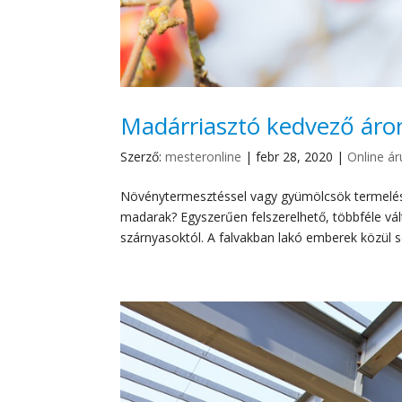
Madárriasztó kedvező áro
Szerző:
mesteronline
|
febr 28, 2020
|
Online á
Növénytermesztéssel vagy gyümölcsök termelés
madarak? Egyszerűen felszerelhető, többféle v
szárnyasoktól. A falvakban lakó emberek közül s