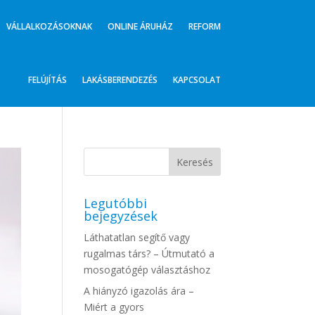
VÁLLALKOZÁSOKNAK
ONLINE ÁRUHÁZ
REFORM
FELÚJÍTÁS
LAKÁSBERENDEZÉS
KAPCSOLAT
Legutóbbi
bejegyzések
Láthatatlan segítő vagy
rugalmas társ? – Útmutató a
mosogatógép választáshoz
A hiányzó igazolás ára –
Miért a gyors