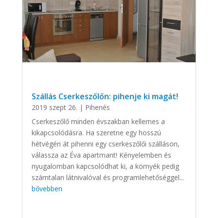
Szállás Cserkeszőlőn: pihenje ki magát!
2019 szept 26.
|
Pihenés
Cserkeszőlő minden évszakban kellemes a
kikapcsolódásra. Ha szeretne egy hosszú
hétvégén át pihenni egy cserkeszőlői szálláson,
válassza az Éva apartmant! Kényelemben és
nyugalomban kapcsolódhat ki, a környék pedig
számtalan látnivalóval és programlehetőséggel...
bővebben