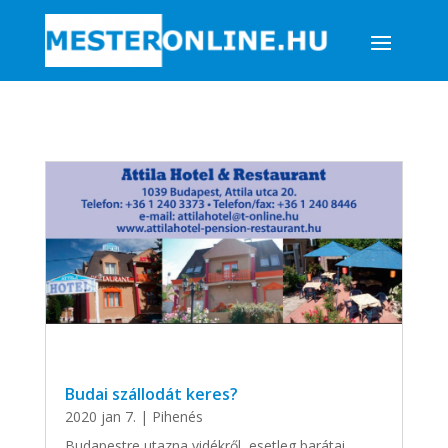
Budai szállodát keres?
2020 jan 7.
|
Pihenés
Budapestre utazna vidékről, esetleg barátai