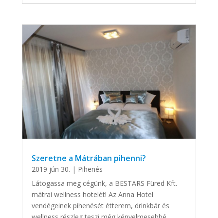
Szeretne a Mátrában pihenni?
2019 jún 30.
|
Pihenés
Látogassa meg cégünk, a BESTARS Füred Kft.
mátrai wellness hotelét! Az Anna Hotel
vendégeinek pihenését étterem, drinkbár és
wellness részleg teszi még kényelmesebbé.