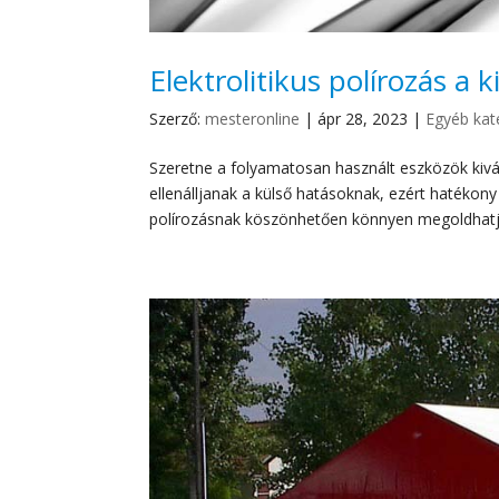
Elektrolitikus polírozás a k
Szerző:
mesteronline
|
ápr 28, 2023
|
Egyéb kat
Szeretne a folyamatosan használt eszközök kivá
ellenálljanak a külső hatásoknak, ezért hatékon
polírozásnak köszönhetően könnyen megoldhatja