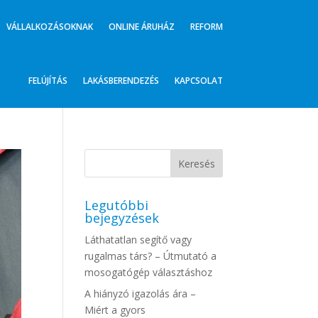
VÁLLALKOZÁSOKNAK
ONLINE ÁRUHÁZ
REFORM
FELÚJÍTÁS
LAKÁSBERENDEZÉS
KAPCSOLAT
Legutóbbi
bejegyzések
Láthatatlan segítő vagy
rugalmas társ? – Útmutató a
mosogatógép választáshoz
A hiányzó igazolás ára –
Miért a gyors