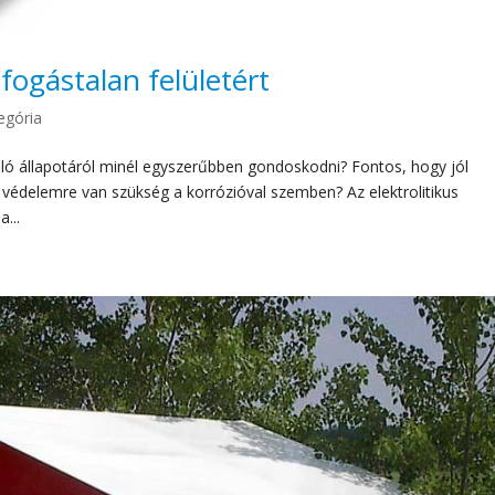
ifogástalan felületért
egória
ló állapotáról minél egyszerűbben gondoskodni? Fontos, hogy jól
y védelemre van szükség a korrózióval szemben? Az elektrolitikus
...