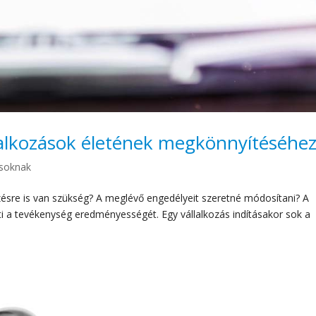
lalkozások életének megkönnyítéséhe
ásoknak
tézésre is van szükség? A meglévő engedélyeit szeretné módosítani? A
ti a tevékenység eredményességét. Egy vállalkozás indításakor sok a