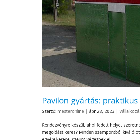
Pavilon gyártás: praktikus
Szerző:
mesteronline
|
ápr 28, 2023
|
Vállalkoz
Rendezvényre készül, ahol fedett helyet szeretne 
megoldást keres? Minden szempontból kiváló ötl
egyéni kérései szerint végeznek el....