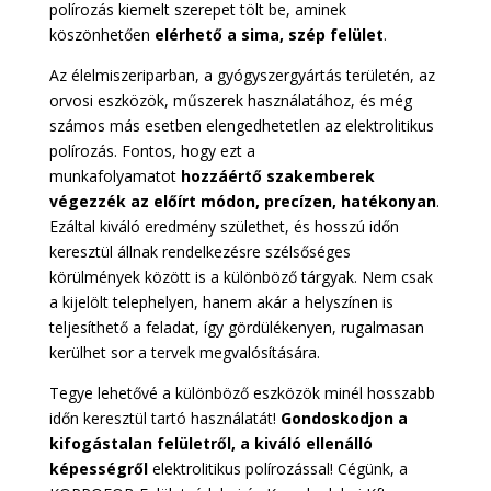
polírozás kiemelt szerepet tölt be, aminek
köszönhetően
elérhető a sima, szép felület
.
Az élelmiszeriparban, a gyógyszergyártás területén, az
orvosi eszközök, műszerek használatához, és még
számos más esetben elengedhetetlen az elektrolitikus
polírozás. Fontos, hogy ezt a
munkafolyamatot
hozzáértő szakemberek
végezzék az előírt módon, precízen, hatékonyan
.
Ezáltal kiváló eredmény születhet, és hosszú időn
keresztül állnak rendelkezésre szélsőséges
körülmények között is a különböző tárgyak. Nem csak
a kijelölt telephelyen, hanem akár a helyszínen is
teljesíthető a feladat, így gördülékenyen, rugalmasan
kerülhet sor a tervek megvalósítására.
Tegye lehetővé a különböző eszközök minél hosszabb
időn keresztül tartó használatát!
Gondoskodjon a
kifogástalan felületről, a kiváló ellenálló
képességről
elektrolitikus polírozással! Cégünk, a