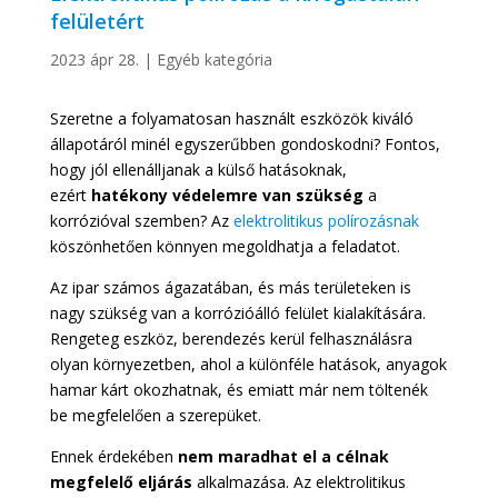
felületért
2023 ápr 28.
|
Egyéb kategória
Szeretne a folyamatosan használt eszközök kiváló
állapotáról minél egyszerűbben gondoskodni? Fontos,
hogy jól ellenálljanak a külső hatásoknak,
ezért
hatékony védelemre van szükség
a
korrózióval szemben? Az
elektrolitikus polírozásnak
köszönhetően könnyen megoldhatja a feladatot.
Az ipar számos ágazatában, és más területeken is
nagy szükség van a korrózióálló felület kialakítására.
Rengeteg eszköz, berendezés kerül felhasználásra
olyan környezetben, ahol a különféle hatások, anyagok
hamar kárt okozhatnak, és emiatt már nem töltenék
be megfelelően a szerepüket.
Ennek érdekében
nem maradhat el a célnak
megfelelő eljárás
alkalmazása. Az elektrolitikus