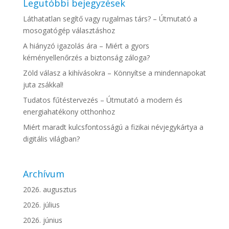
Legutóbbi bejegyzések
Láthatatlan segítő vagy rugalmas társ? – Útmutató a
mosogatógép választáshoz
A hiányzó igazolás ára – Miért a gyors
kéményellenőrzés a biztonság záloga?
Zöld válasz a kihívásokra – Könnyítse a mindennapokat
juta zsákkal!
Tudatos fűtéstervezés – Útmutató a modern és
energiahatékony otthonhoz
Miért maradt kulcsfontosságú a fizikai névjegykártya a
digitális világban?
Archívum
2026. augusztus
2026. július
2026. június