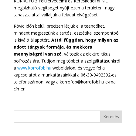
KORROFOB Felületvédelmi és Kereskedelmi Kft.
megbízható segítséget nyújt ezen a területen, nagy
tapasztalattal vállaljuk a feladat elvégzését.
Rövid időn belül, precízen látjuk el a teendőket,
mindent megteszünk a tartós, esztétikai szempontból
is kiváló állapotért.
Attól függően, hogy milyen az
adott tárgyak formája, és mekkora
mennyiségről van szó
, változik az elektrolitikus
polírozás ára. Tudjon meg többet a szolgáltatásunkról
a
www.korrofob.hu
weboldalon, és vegye fel a
kapcsolatot a munkatársainkkal a 06-30-9492392-es
telefonszámon, vagy a korrofob@korrofob.hu e-mail
címen!