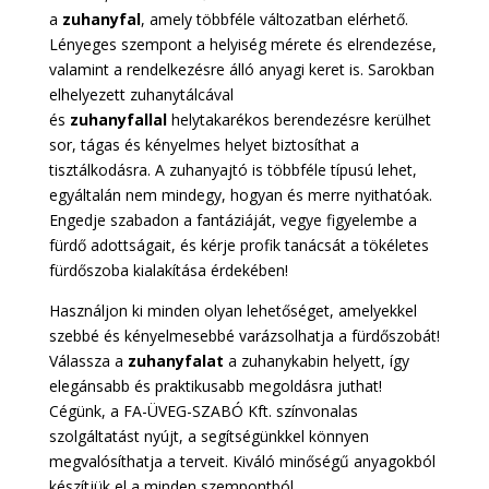
a
zuhanyfal
, amely többféle változatban elérhető.
Lényeges szempont a helyiség mérete és elrendezése,
valamint a rendelkezésre álló anyagi keret is. Sarokban
elhelyezett zuhanytálcával
és
zuhanyfallal
helytakarékos berendezésre kerülhet
sor, tágas és kényelmes helyet biztosíthat a
tisztálkodásra. A zuhanyajtó is többféle típusú lehet,
egyáltalán nem mindegy, hogyan és merre nyithatóak.
Engedje szabadon a fantáziáját, vegye figyelembe a
fürdő adottságait, és kérje profik tanácsát a tökéletes
fürdőszoba kialakítása érdekében!
Használjon ki minden olyan lehetőséget, amelyekkel
szebbé és kényelmesebbé varázsolhatja a fürdőszobát!
Válassza a
zuhanyfalat
a
zuhanykabin
helyett, így
elegánsabb és praktikusabb megoldásra juthat!
Cégünk, a FA-ÜVEG-SZABÓ Kft. színvonalas
szolgáltatást nyújt, a segítségünkkel könnyen
megvalósíthatja a terveit. Kiváló minőségű anyagokból
készítjük el a minden szempontból