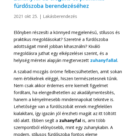
fürdőszoba berendezéséhez
2021 okt 25.
|
Lakásberendezés
Előnyben részesíti a könnyed megjelenésű, stílusos és
praktikus megoldásokat? Szeretné a fürdőszoba
adottságait minél jobban kihasználni? Kiváló
megoldásra juthat egy elképzelései szerint, és a
helyiség méretei alapján megtervezett
zuhanyfallal
.
A szabad mozgás öröme felbecsülhetetlen, amit sokan
nem értékelnek eléggé, hiszen természetesnek tűnik.
Nem csak akkor érdemes erre kiemelt figyelmet
fordítani, ha elengedhetetlen az akadálymentesítés,
hanem a kényelmesebb mindennapokat tekintve is.
Lehetősége van a fürdőszobát ennek megfelelően
kialakítani, így igazán jól érezheti magát az itt töltött
idő alatt. Ebben segít a
zuhanyfal
is, ami több
szempontból előnyösebb, mint egy zuhanykabin. A
modern, stílusos fürdőszoba fontos eleme