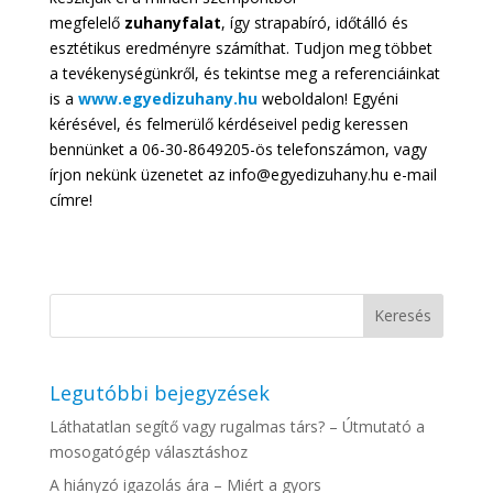
megfelelő
zuhanyfalat
, így strapabíró, időtálló és
esztétikus eredményre számíthat. Tudjon meg többet
a tevékenységünkről, és tekintse meg a referenciáinkat
is a
www.egyedizuhany.hu
weboldalon! Egyéni
kérésével, és felmerülő kérdéseivel pedig keressen
bennünket a 06-30-8649205-ös telefonszámon, vagy
írjon nekünk üzenetet az info@egyedizuhany.hu e-mail
címre!
Legutóbbi bejegyzések
Láthatatlan segítő vagy rugalmas társ? – Útmutató a
mosogatógép választáshoz
A hiányzó igazolás ára – Miért a gyors