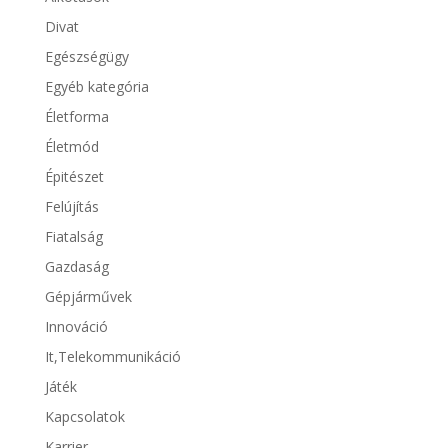
Divat
Egészségügy
Egyéb kategória
Életforma
Életmód
Épitészet
Felújítás
Fiatalság
Gazdaság
Gépjárművek
Innováció
It,Telekommunikáció
Játék
Kapcsolatok
Karrier