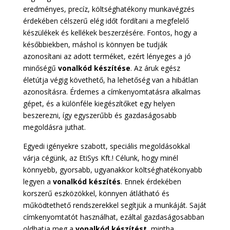
eredményes, precíz, költséghatékony munkavégzés
érdekében célszerű elég időt fordítani a megfelelő
készülékek és kellékek beszerzésére. Fontos, hogy a
későbbiekben, máshol is könnyen be tudják
azonosítani az adott terméket, ezért lényeges a jó
minőségű
vonalkód készítése
. Az áruk egész
életútja végig követhető, ha lehetőség van a hibátlan
azonosításra. Érdemes a címkenyomtatásra alkalmas
gépet, és a különféle kiegészítőket egy helyen
beszerezni, így egyszerűbb és gazdaságosabb
megoldásra juthat.
Egyedi igényekre szabott, speciális megoldásokkal
várja cégünk, az EtiSys Kft.! Célunk, hogy minél
könnyebb, gyorsabb, ugyanakkor költséghatékonyabb
legyen a
vonalkód
készítés
. Ennek érdekében
korszerű eszközökkel, könnyen átlátható és
működtethető rendszerekkel segítjük a munkáját. Saját
címkenyomtatót használhat, ezáltal gazdaságosabban
oldhatja meg a
vonalkód
készítést
, mintha