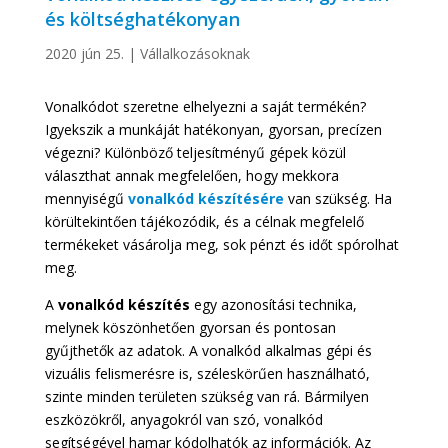
és költséghatékonyan
2020 jún 25.
|
Vállalkozásoknak
Vonalkódot szeretne elhelyezni a saját termékén?
Igyekszik a munkáját hatékonyan, gyorsan, precízen
végezni? Különböző teljesítményű gépek közül
választhat annak megfelelően, hogy mekkora
mennyiségű
vonalkód készítésére
van szükség. Ha
körültekintően tájékozódik, és a célnak megfelelő
termékeket vásárolja meg, sok pénzt és időt spórolhat
meg.
A
vonalkód készítés
egy azonosítási technika,
melynek köszönhetően gyorsan és pontosan
gyűjthetők az adatok. A vonalkód alkalmas gépi és
vizuális felismerésre is, széleskörűen használható,
szinte minden területen szükség van rá. Bármilyen
eszközökről, anyagokról van szó, vonalkód
segítségével hamar kódolhatók az információk. Az