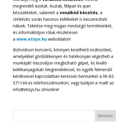
megrendeli azokat. Asztali, félipari és ipari
készülékeket, valamint a
vonalkód készítés
, a
címkézés során hasznos kellékeket is beszerezheti
nálunk. Tekintse meg magas minőségű termékeinket,
és informálódjon róluk részletesen
a
www.etisys.hu
weboldalon!
Biztosítson korszerű, könnyen kezelhető eszközöket,
amelyekkel gördülékenyen és hatékonyan végezheti a
munkáját! Használjon megbízható gépet, és kiváló
kellékanyagokat! Megrendeléssel, és egyéb felmerülő
kérdéseivel kapcsolatban keressen bennünket a 06-82-
571144-es telefonszámunkon, vagy küldjön e-mailt az
info@etisys.hu címünkre!