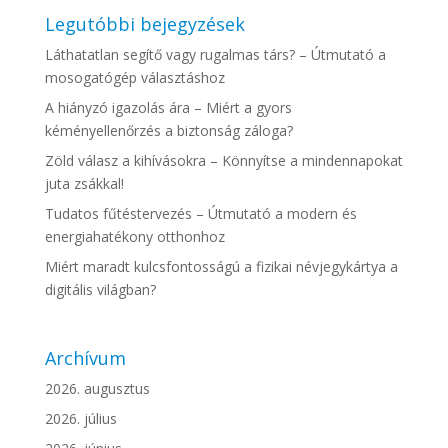
Legutóbbi bejegyzések
Láthatatlan segítő vagy rugalmas társ? – Útmutató a
mosogatógép választáshoz
A hiányzó igazolás ára – Miért a gyors
kéményellenőrzés a biztonság záloga?
Zöld válasz a kihívásokra – Könnyítse a mindennapokat
juta zsákkal!
Tudatos fűtéstervezés – Útmutató a modern és
energiahatékony otthonhoz
Miért maradt kulcsfontosságú a fizikai névjegykártya a
digitális világban?
Archívum
2026. augusztus
2026. július