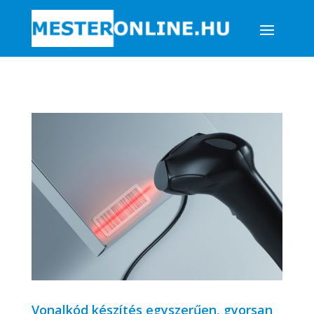
Vonalkód készítés egyszerűen, gyorsan