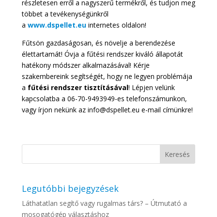
részletesen erről a nagyszerű termékről, és tudjon meg
többet a tevékenységünkről
a
www.dspellet.eu
internetes oldalon!
Fűtsön gazdaságosan, és növelje a berendezése
élettartamát! Óvja a fűtési rendszer kiváló állapotát
hatékony módszer alkalmazásával! Kérje
szakembereink segítségét, hogy ne legyen problémája
a
fűtési rendszer tisztításával
! Lépjen velünk
kapcsolatba a 06-70-9493949-es telefonszámunkon,
vagy írjon nekünk az info@dspellet.eu e-mail címünkre!
Legutóbbi bejegyzések
Láthatatlan segítő vagy rugalmas társ? – Útmutató a
mosogatógép választáshoz