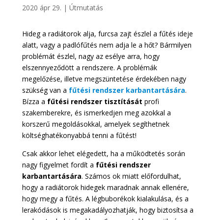
2020 ápr 29.
|
Útmutatás
Hideg a radiátorok alja, furcsa zajt észlel a fűtés ideje
alatt, vagy a padlófűtés nem adja le a hőt? Bármilyen
problémát észlel, nagy az esélye arra, hogy
elszennyeződött a rendszere. A problémák
megelőzése, illetve megszüntetése érdekében nagy
szükség van a
fűtési rendszer karbantartására
.
Bízza a
fűtési rendszer tisztítását
profi
szakemberekre, és ismerkedjen meg azokkal a
korszerű megoldásokkal, amelyek segíthetnek
költséghatékonyabbá tenni a fűtést!
Csak akkor lehet elégedett, ha a működtetés során
nagy figyelmet fordít a
fűtési rendszer
karbantartására
. Számos ok miatt előfordulhat,
hogy a radiátorok hidegek maradnak annak ellenére,
hogy megy a fűtés. A légbuborékok kialakulása, és a
lerakódások is megakadályozhatják, hogy biztosítsa a