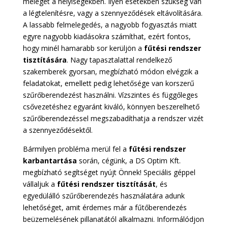
meleget a helyiségekben. Ilyen esetekben szükség van
a légtelenítésre, vagy a szennyeződések eltávolítására.
A lassabb felmelegedés, a nagyobb fogyasztás miatt
egyre nagyobb kiadásokra számíthat, ezért fontos,
hogy minél hamarabb sor kerüljön a
fűtési rendszer
tisztítására
. Nagy tapasztalattal rendelkező
szakemberek gyorsan, megbízható módon elvégzik a
feladatokat, emellett pedig lehetősége van korszerű
szűrőberendezést használni. Vízszintes és függőleges
csővezetéshez egyaránt kiváló, könnyen beszerelhető
szűrőberendezéssel megszabadíthatja a rendszer vizét
a szennyeződésektől.
Bármilyen probléma merül fel a
fűtési rendszer
karbantartása
során, cégünk, a DS Optim Kft.
megbízható segítséget nyújt Önnek! Speciális géppel
vállaljuk a
fűtési rendszer tisztítását
, és
egyedülálló szűrőberendezés használatára adunk
lehetőséget, amit érdemes már a fűtőberendezés
beüzemelésének pillanatától alkalmazni. Informálódjon