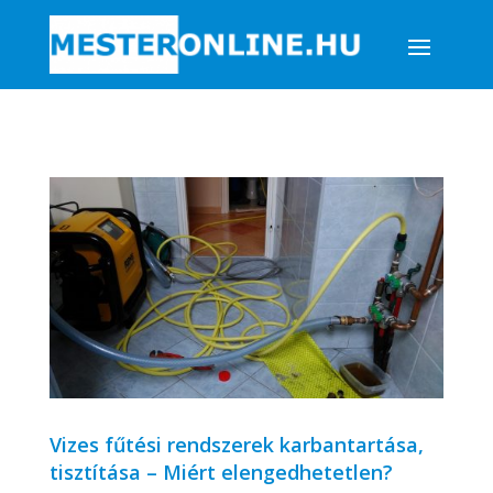
Vizes fűtési rendszerek karbantartása,
tisztítása – Miért elengedhetetlen?