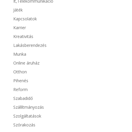
It,Telekommunikáció
Játék
Kapcsolatok
Karrier
Kreativitás
Lakásberendezés
Munka
Online áruház
Otthon
Pihenés
Reform
Szabadidő
Szállítmányozás
Szolgáltatások
Szórakozás