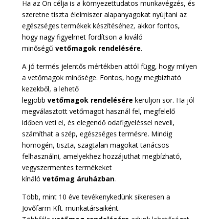
Ha az Ön célja is a környezettudatos munkavégzés, és
szeretne tiszta élelmiszer alapanyagokat nyújtani az
egészséges termékek készítéséhez, akkor fontos,
hogy nagy figyelmet fordítson a kiváló
minőségű
vetőmagok
rendelésére
.
A jó termés jelentős mértékben attól függ, hogy milyen
a vetőmagok minősége. Fontos, hogy megbízható
kezekből, a lehető
legjobb
vetőmagok
rendelésére
kerüljön sor. Ha jól
megválasztott vetőmagot használ fel, megfelelő
időben veti el, és elegendő odafigyeléssel neveli,
számíthat a szép, egészséges termésre. Mindig
homogén, tiszta, szagtalan magokat tanácsos
felhasználni, amelyekhez hozzájuthat megbízható,
vegyszermentes termékeket
kínáló
vetőmag
áruházban
.
Több, mint 10 éve tevékenykedünk sikeresen a
Jövőfarm Kft. munkatársaiként.