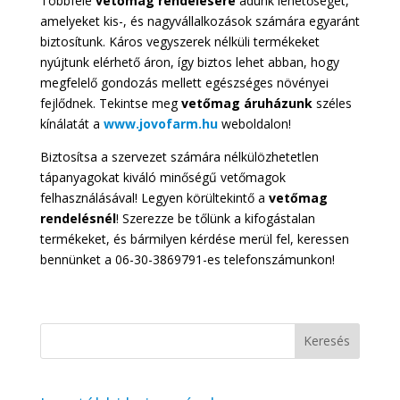
Többféle
vetőmag
rendelésére
adunk lehetőséget,
amelyeket kis-, és nagyvállalkozások számára egyaránt
biztosítunk. Káros vegyszerek nélküli termékeket
nyújtunk elérhető áron, így biztos lehet abban, hogy
megfelelő gondozás mellett egészséges növényei
fejlődnek. Tekintse meg
vetőmag áruházunk
széles
kínálatát a
www.jovofarm.hu
weboldalon!
Biztosítsa a szervezet számára nélkülözhetetlen
tápanyagokat kiváló minőségű vetőmagok
felhasználásával! Legyen körültekintő a
vetőmag
rendelésnél
! Szerezze be tőlünk a kifogástalan
termékeket, és bármilyen kérdése merül fel, keressen
bennünket a 06-30-3869791-es telefonszámunkon!