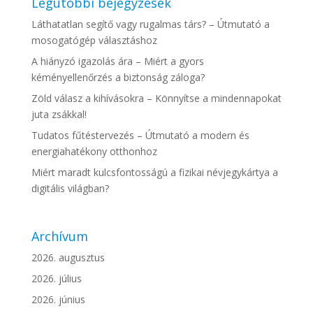
Legutóbbi bejegyzések
Láthatatlan segítő vagy rugalmas társ? – Útmutató a
mosogatógép választáshoz
A hiányzó igazolás ára – Miért a gyors
kéményellenőrzés a biztonság záloga?
Zöld válasz a kihívásokra – Könnyítse a mindennapokat
juta zsákkal!
Tudatos fűtéstervezés – Útmutató a modern és
energiahatékony otthonhoz
Miért maradt kulcsfontosságú a fizikai névjegykártya a
digitális világban?
Archívum
2026. augusztus
2026. július
2026. június