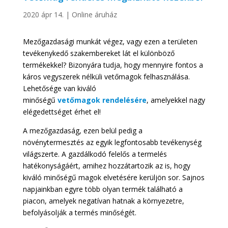
2020 ápr 14.
|
Online áruház
Mezőgazdasági munkát végez, vagy ezen a területen
tevékenykedő szakembereket lát el különböző
termékekkel? Bizonyára tudja, hogy mennyire fontos a
káros vegyszerek nélküli vetőmagok felhasználása.
Lehetősége van kiváló
minőségű
vetőmagok
rendelésére
, amelyekkel nagy
elégedettséget érhet el!
A mezőgazdaság, ezen belül pedig a
növénytermesztés az egyik legfontosabb tevékenység
világszerte. A gazdálkodó felelős a termelés
hatékonyságáért, amihez hozzátartozik az is, hogy
kiváló minőségű magok elvetésére kerüljön sor. Sajnos
napjainkban egyre több olyan termék található a
piacon, amelyek negatívan hatnak a környezetre,
befolyásolják a termés minőségét.