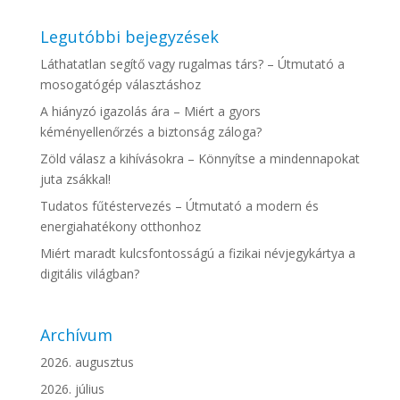
Legutóbbi bejegyzések
Láthatatlan segítő vagy rugalmas társ? – Útmutató a
mosogatógép választáshoz
A hiányzó igazolás ára – Miért a gyors
kéményellenőrzés a biztonság záloga?
Zöld válasz a kihívásokra – Könnyítse a mindennapokat
juta zsákkal!
Tudatos fűtéstervezés – Útmutató a modern és
energiahatékony otthonhoz
Miért maradt kulcsfontosságú a fizikai névjegykártya a
digitális világban?
Archívum
2026. augusztus
2026. július