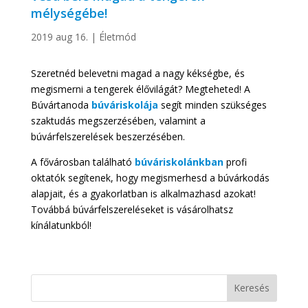
mélységébe!
2019 aug 16.
|
Életmód
Szeretnéd belevetni magad a nagy kékségbe, és
megismerni a tengerek élővilágát? Megteheted! A
Búvártanoda
búváriskolája
segít minden szükséges
szaktudás megszerzésében, valamint a
búvárfelszerelések beszerzésében.
A fővárosban található
búváriskolánkban
profi
oktatók segítenek, hogy megismerhesd a búvárkodás
alapjait, és a gyakorlatban is alkalmazhasd azokat!
Továbbá búvárfelszereléseket is vásárolhatsz
kínálatunkból!