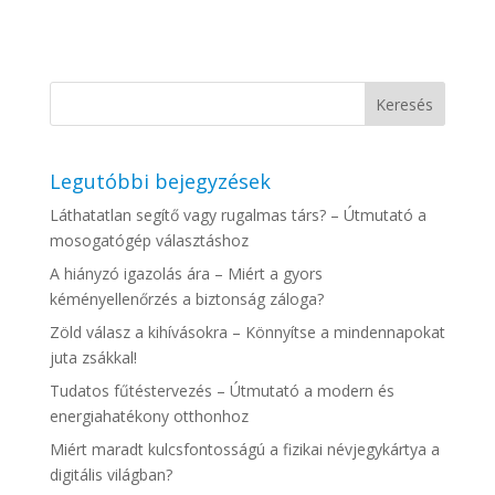
Legutóbbi bejegyzések
Láthatatlan segítő vagy rugalmas társ? – Útmutató a
mosogatógép választáshoz
A hiányzó igazolás ára – Miért a gyors
kéményellenőrzés a biztonság záloga?
Zöld válasz a kihívásokra – Könnyítse a mindennapokat
juta zsákkal!
Tudatos fűtéstervezés – Útmutató a modern és
energiahatékony otthonhoz
Miért maradt kulcsfontosságú a fizikai névjegykártya a
digitális világban?