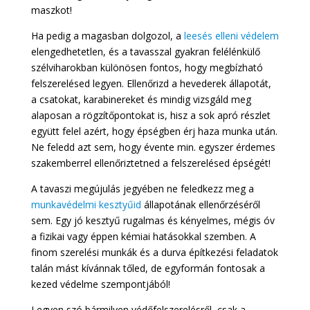
maszkot!
Ha pedig a magasban dolgozol, a
leesés elleni védelem
elengedhetetlen, és a tavasszal gyakran felélénkülő
szélviharokban különösen fontos, hogy megbízható
felszerelésed legyen. Ellenőrizd a hevederek állapotát,
a csatokat, karabinereket és mindig vizsgáld meg
alaposan a rögzítőpontokat is, hisz a sok apró részlet
együtt felel azért, hogy épségben érj haza munka után.
Ne feledd azt sem, hogy évente min. egyszer érdemes
szakemberrel ellenőriztetned a felszerelésed épségét!
A tavaszi megújulás jegyében ne feledkezz meg a
munkavédelmi kesztyűid
állapotának ellenőrzéséről
sem. Egy jó kesztyű rugalmas és kényelmes, mégis óv
a fizikai vagy éppen kémiai hatásokkal szemben. A
finom szerelési munkák és a durva építkezési feladatok
talán mást kívánnak tőled, de egyformán fontosak a
kezed védelme szempontjából!
Legyen szó bármilyen védőfelszerelésről, csak a