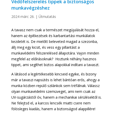
Védőfelszerelés tippek a biztonságos
munkavégzéshez
2024 márc 26.
|
Útmutatás
A tavasz nem csak a természet megújulását hozza el,
hanem az építkezések és karbantartási munkálatok
kezdetét is. De mielőtt beleveted magad a szezonba,
állj meg egy kicsit, és vess egy pillantást a
munkavédelmi felszerelésed állapotára. Vajon minden
megfelel az előírásoknak? Hoztunk néhány hasznos
tippet, ami segíthet biztos alapokkal indítani a tavaszt.
A látásod a legértékesebb kincseid egyike, és bizony
már a tavaszi napsütés is lehet bántóan erős, ahogy a
munka közben repülő szilánkok sem tréfálnak. Válassz
olyan munkavédelmi szemüveget, ami nem csak az
UV-sugárzástól óv, hanem a mechanikai sérülésektől is.
Ne felejtsd el, a karcos lencsék miatti csere nem
fölösleges kiadás, hanem a biztonságod alappillére!