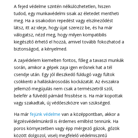
A fejed védelme szintén nélkülözhetetlen, hiszen
tudod, egy munkavédelmi sisak az életedet mentheti
meg. Ha a sisakodon repedést vagy elszíneződést
látsz, itt az ideje, hogy újat szerezz be, és ha már
válogatsz, nézd meg, hogy milyen kompatibilis
kiegészítő érhető el hozzá, amivel tovább fokozhatod a
biztonságod, a kényelmed.
A zajvédelem kiemelten fontos, főleg a tavaszi munkák
során, amikor a gépek zaja igen erősnek hat a tél
csendje után. Egy jól illeszkedő füldugó vagy fültok
csökkenti a halláskárosodás kockázatát. Az évszakra
jellemző megújulás nem csak a természetről szól,
belefér a fülvédő párnáid frissítése is. Ha már kopottak
vagy szakadtak, új védőeszközre van szükséged.
Ha már
fejünk védelme
van a középpontban, akkor a
légzésvédelmünkről is érdemes említést tennünk. Ha
poros környezetben vagy épp mérgező gázok, gőzök
között dolgozol, viselj megfelelő védelmiszintű