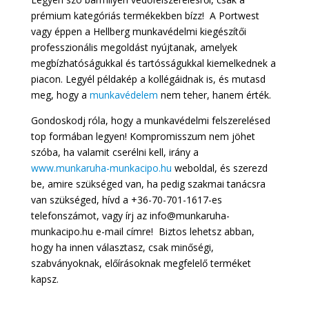
prémium kategóriás termékekben bízz! A Portwest
vagy éppen a Hellberg munkavédelmi kiegészítői
professzionális megoldást nyújtanak, amelyek
megbízhatóságukkal és tartósságukkal kiemelkednek a
piacon. Legyél példakép a kollégáidnak is, és mutasd
meg, hogy a
munkavédelem
nem teher, hanem érték.
Gondoskodj róla, hogy a munkavédelmi felszerelésed
top formában legyen! Kompromisszum nem jöhet
szóba, ha valamit cserélni kell, irány a
www.munkaruha-munkacipo.hu
weboldal, és szerezd
be, amire szükséged van, ha pedig szakmai tanácsra
van szükséged, hívd a +36-70-701-1617-es
telefonszámot, vagy írj az info@munkaruha-
munkacipo.hu e-mail címre! Biztos lehetsz abban,
hogy ha innen választasz, csak minőségi,
szabványoknak, előírásoknak megfelelő terméket
kapsz.