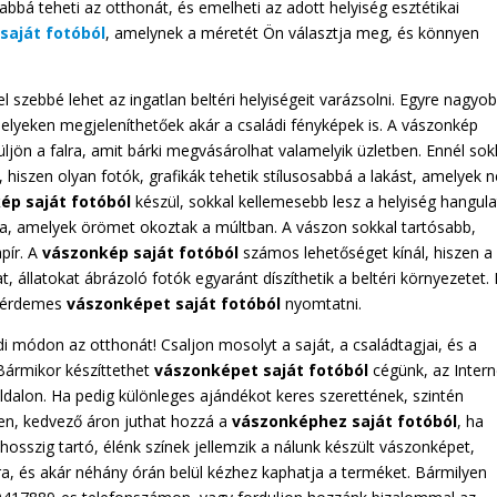
abbá teheti az otthonát, és emelheti az adott helyiség esztétikai
saját fotóból
, amelynek a méretét Ön választja meg, és könnyen
l szebbé lehet az ingatlan beltéri helyiségeit varázsolni. Egyre nagyo
yeken megjeleníthetőek akár a családi fényképek is. A vászonkép
ljön a falra, amit bárki megvásárolhat valamelyik üzletben. Ennél sok
 hiszen olyan fotók, grafikák tehetik stílusosabbá a lakást, amelyek 
ép saját fotóból
készül, sokkal kellemesebb lesz a helyiség hangula
ra, amelyek örömet okoztak a múltban. A vászon sokkal tartósabb,
pír. A
vászonkép saját fotóból
számos lehetőséget kínál, hiszen a
t, állatokat ábrázoló fotók egyaránt díszíthetik a beltéri környezetet.
n érdemes
vászonképet saját fotóból
nyomtatni.
di módon az otthonát! Csaljon mosolyt a saját, a családtagjai, és a
 Bármikor készíttethet
vászonképet saját fotóból
cégünk, az Inter
dalon. Ha pedig különleges ajándékot keres szerettének, szintén
en, kedvező áron juthat hozzá a
vászonképhez saját fotóból
, ha
hosszig tartó, élénk színek jellemzik a nálunk készült vászonképet,
a, és akár néhány órán belül kézhez kaphatja a terméket. Bármilyen