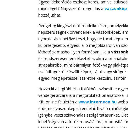
Egyedi dekorációs eszközt keres, amivel stílusos
minőségét? Nagyszerű megoldás a
vászonkép 
hozzájuthat.
Rengeteg kiegészítő áll rendelkezésre, amelyekke
népszerűségnek örvendenek a vászonképek, amel
nyomtatás lehetővé teszi, hogy ne tucat kép kerü
különlegesebb, egyedülálló megoldásról van szó,
láthatóak máshol ilyen formában. Ha a
vászonk
és rendszeresen emlékeztet azokra a pillanatok
strapabíróbb, mint bármilyen fotó- vagy plakátpa
családtagokról készült képek, tájat vagy virágoka
egyedi meglepetéssel szeretne készülni, szinté
Hozza ki a legtöbbet a fotókból, színesítse egye
vendégei arcára is a megörökített pillanatokkal!
Kft. online felületén a
www.interneon.hu
webol
érdemes vászonképet rendelni. Kiváló minőségb
igénybe veszi színvonalas szolgáltatásunkat. Élet
lehetőség van a fotók retusálására, módosításár