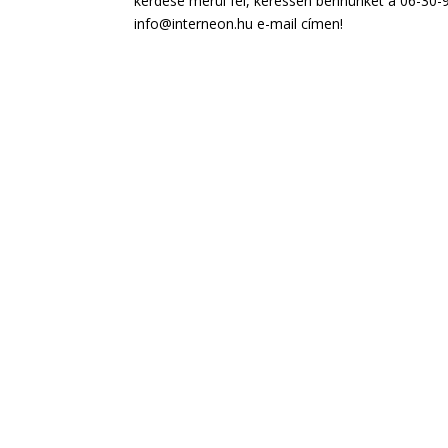
kérdése merül fel, keressen bennünket a 06-30
info@interneon.hu e-mail címen!