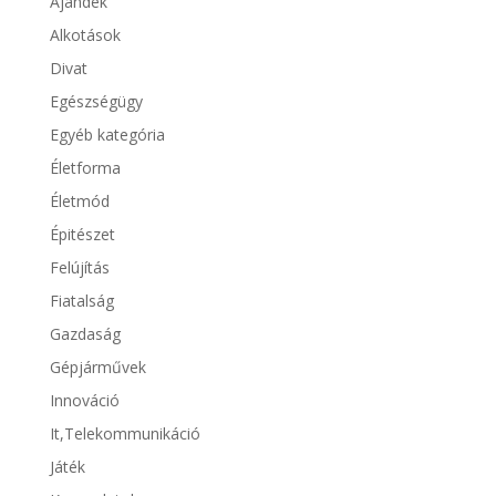
Ajándék
Alkotások
Divat
Egészségügy
Egyéb kategória
Életforma
Életmód
Épitészet
Felújítás
Fiatalság
Gazdaság
Gépjárművek
Innováció
It,Telekommunikáció
Játék