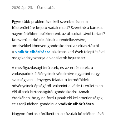
2020 ápr 23.
|
Útmutatás
Egyre több problémával kell szembenéznie a
földterületére bejutó vadak miatt? Szeretné a károkat
nagymértékben csökkenteni, az állatokat távol tartani?
Korszerű eszközök állnak a rendelkezésére,
amelyekkel könnyen gondoskodhat az elriasztásról.
A
vadkár elhárításra
alkalmas kerítések telepítésével
megakadályozhatja a vadállatok bejutását!
A mezőgazdasági területek, és az erdészetek, a
vadasparkok élőlényeinek védelmére egyaránt nagy
szükség van. Lényeges feladat a termőföldek
növényeinek épségéről, valamint a védett területeken
élő állatok biztonságáról gondoskodni. Annak
érdekében, hogy ne forduljanak elő kellemetlenségek,
célszerű időben gondolni a
vadkár
elhárításra
.
Nagyon fontos körülkeríteni a közutak közelében lévő