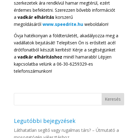
szerkezetek ára rendkívül hamar megtérül, ezért
érdemes befektetni. Szerezzen bővebb információt
a
vadkár
elhárítás
korszerű
megoldásáról
www.speedrite.hu
weboldalon!
Óvja hatékonyan a földterületét, akadályozza meg a
vadállatok bejutását! Telepítsen Ön is erősített acél
drótfonatból készült kerítést! Kérje a segítségünket
a
vadkár elhárításhoz
minél hamarabb! Lépjen
kapcsolatba velünk a 06-30-6259329-es
telefonszámunkon!
Legutóbbi bejegyzések
Láthatatlan segítő vagy rugalmas társ? – Útmutató a
mosogatógép választáshoz