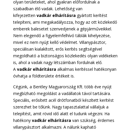
olyan területeket, ahol gyakran előfordulnak a
szabadban élő vadak. Lehetőség van
kifejezetten
vadkár
elhárításra
gyártott kerítést
telepíteni, ami megakadályozza, hogy az ott közlekedő
emberek balesetet szenvedjenek a gépjárműveikkel.
Nem elegendő a figyelemfelhívó táblák kihelyezése,
mivel ez nem nyújt kellő védelmet. Villanypásztor,
speciálisan kialakított, erős kerítés segítségével
megoldható a biztonságos közlekedés olyan vidékeken
is, ahol a vadak nagy létszámban fordulnak elő.
A
vadkár
elhárításra
alkalmas kerítéssel hatékonyan
óvhatja a földterülete értékeit is.
Cégünk, a Bentley Magyarország Kft. több éve nyújt
megbízható megoldást a vadállatok távol tartására.
Speciális, erősített acél drótfonatból készített kerítést
szerezhet be tőlünk. Nagy tapasztalattal vállaljuk a
telepítést, amit rövid idő alatt el tudunk végezni. Ha
hatékony
vadkár
elhárításra
van szükség, érdemes
villanypásztort alkalmazni. A nálunk kapható