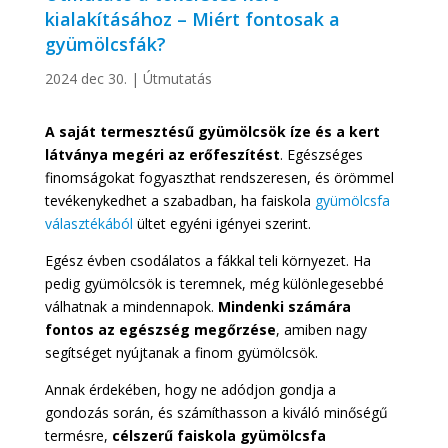
kialakításához – Miért fontosak a
gyümölcsfák?
2024 dec 30.
|
Útmutatás
A saját termesztésű gyümölcsök íze és a kert
látványa megéri az erőfeszítést
. Egészséges
finomságokat fogyaszthat rendszeresen, és örömmel
tevékenykedhet a szabadban, ha faiskola
gyümölcsfa
választékából
ültet egyéni igényei szerint.
Egész évben csodálatos a fákkal teli környezet. Ha
pedig gyümölcsök is teremnek, még különlegesebbé
válhatnak a mindennapok.
Mindenki számára
fontos az egészség megőrzése
, amiben nagy
segítséget nyújtanak a finom gyümölcsök.
Annak érdekében, hogy ne adódjon gondja a
gondozás során, és számíthasson a kiváló minőségű
termésre,
célszerű faiskola gyümölcsfa