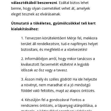
választékából beszerezni
. Ezáltal biztos lehet
benne, hogy olyan csemetéket vehet át, amelyek
eleget tesznek az elvárásainak.
Útmutató a tökéletes, gyümölcsökkel teli kert
kialakításához:
1. Tervezzen körültekintően! Mérje fel, mekkora
terület áll rendelkezésre, tud-e napfényes helyet
biztosítani, és megfelelő-e a vízelvezetés!
2. Informálódjon arról, hogy mikor tanácsos a
kiválasztott facsemetét elültetni! A legjobb
időszak az ősz vagy a tavasz.
3. Ásson mély és széles gödröt! Ha ide helyezte
a növényt, nem maradhat el a jó minőségű
földdel való feltöltés, majd az alapos öntözés.
4. Készüljön fel a gondozásra! Fontos a
rendszeres öntözés, a tápanyag utánpótlása, a