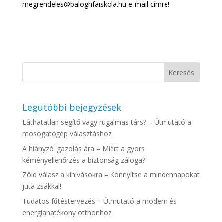
megrendeles@baloghfaiskola.hu e-mail címre!
Legutóbbi bejegyzések
Láthatatlan segítő vagy rugalmas társ? – Útmutató a
mosogatógép választáshoz
A hiányzó igazolás ára – Miért a gyors
kéményellenőrzés a biztonság záloga?
Zöld válasz a kihívásokra – Könnyítse a mindennapokat
juta zsákkal!
Tudatos fűtéstervezés – Útmutató a modern és
energiahatékony otthonhoz