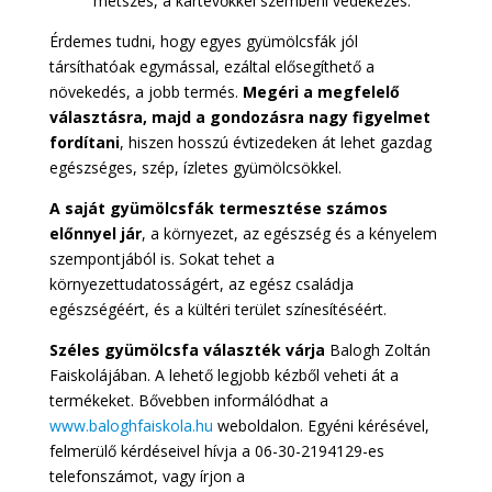
metszés, a kártevőkkel szembeni védekezés.
Érdemes tudni, hogy egyes gyümölcsfák jól
társíthatóak egymással, ezáltal elősegíthető a
növekedés, a jobb termés.
Megéri a megfelelő
választásra, majd a gondozásra nagy figyelmet
fordítani
, hiszen hosszú évtizedeken át lehet gazdag
egészséges, szép, ízletes gyümölcsökkel.
A saját gyümölcsfák termesztése számos
előnnyel jár
, a környezet, az egészség és a kényelem
szempontjából is. Sokat tehet a
környezettudatosságért, az egész családja
egészségéért, és a kültéri terület színesítéséért.
Széles gyümölcsfa választék várja
Balogh Zoltán
Faiskolájában. A lehető legjobb kézből veheti át a
termékeket. Bővebben informálódhat a
www.baloghfaiskola.hu
weboldalon. Egyéni kérésével,
felmerülő kérdéseivel hívja a 06-30-2194129-es
telefonszámot, vagy írjon a