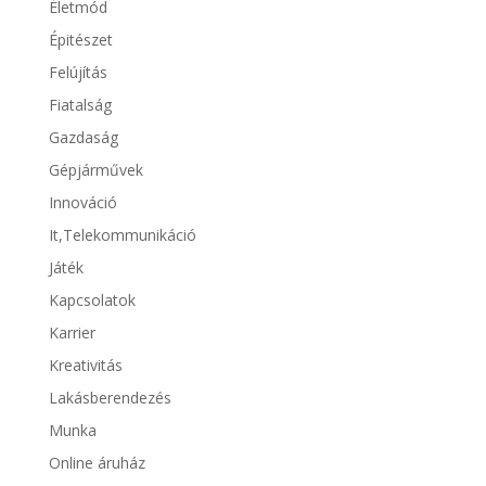
Életmód
Épitészet
Felújítás
Fiatalság
Gazdaság
Gépjárművek
Innováció
It,Telekommunikáció
Játék
Kapcsolatok
Karrier
Kreativitás
Lakásberendezés
Munka
Online áruház