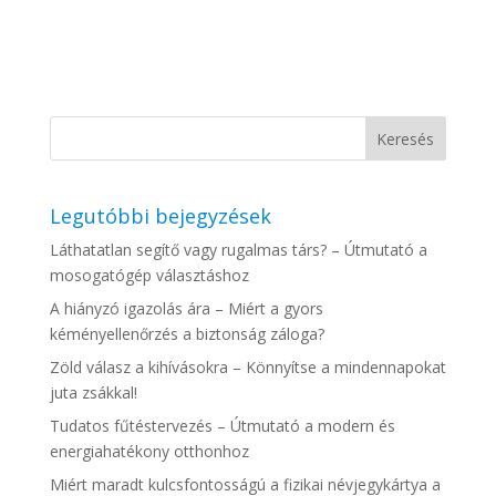
Legutóbbi bejegyzések
Láthatatlan segítő vagy rugalmas társ? – Útmutató a
mosogatógép választáshoz
A hiányzó igazolás ára – Miért a gyors
kéményellenőrzés a biztonság záloga?
Zöld válasz a kihívásokra – Könnyítse a mindennapokat
juta zsákkal!
Tudatos fűtéstervezés – Útmutató a modern és
energiahatékony otthonhoz
Miért maradt kulcsfontosságú a fizikai névjegykártya a