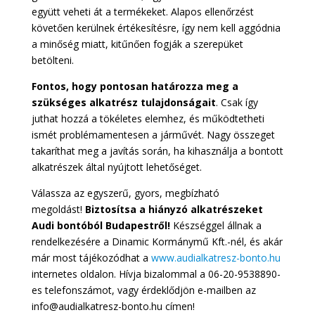
együtt veheti át a termékeket. Alapos ellenőrzést
követően kerülnek értékesítésre, így nem kell aggódnia
a minőség miatt, kitűnően fogják a szerepüket
betölteni.
Fontos, hogy pontosan határozza meg a
szükséges alkatrész tulajdonságait
. Csak így
juthat hozzá a tökéletes elemhez, és működtetheti
ismét problémamentesen a járművét. Nagy összeget
takaríthat meg a javítás során, ha kihasználja a bontott
alkatrészek által nyújtott lehetőséget.
Válassza az egyszerű, gyors, megbízható
megoldást!
Biztosítsa a hiányzó alkatrészeket
Audi bontóból Budapestről!
Készséggel állnak a
rendelkezésére a Dinamic Kormánymű Kft.-nél, és akár
már most tájékozódhat a
www.audialkatresz-bonto.hu
internetes oldalon. Hívja bizalommal a 06-20-9538890-
es telefonszámot, vagy érdeklődjön e-mailben az
info@audialkatresz-bonto.hu címen!