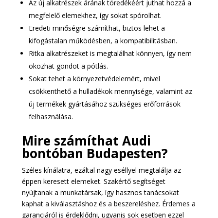
Az új alkatrészek árának töredékéért juthat hozzá a
megfelelő elemekhez, így sokat spórolhat.
Eredeti minőségre számíthat, biztos lehet a
kifogástalan működésben, a kompatibilitásban.
Ritka alkatrészeket is megtalálhat könnyen, így nem
okozhat gondot a pótlás.
Sokat tehet a környezetvédelemért, mivel
csökkenthető a hulladékok mennyisége, valamint az
új termékek gyártásához szükséges erőforrások
felhasználása.
Mire számíthat Audi
bontóban Budapesten?
Széles kínálatra, ezáltal nagy eséllyel megtalálja az
éppen keresett elemeket. Szakértő segítséget
nyújtanak a munkatársak, így hasznos tanácsokat
kaphat a kiválasztáshoz és a beszereléshez. Érdemes a
garanciáról is érdeklődni, ugyanis sok esetben ezzel