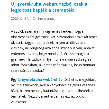
Új gyerekruha webáruházból csak a
legjobbat kapják a csemeték!
2020 júl 24.
|
Online áruház
A szülők számára mindig nehéz kérdés, hogyan
öltöztessék fel gyermeküket. Számtalan praktikát lehet
olvasni, hogyan döntsük el, milyen a hőérzete a
kicsinek, de rengeteg általános szabály is van, amiket
érdemes követni, hogy mindig jól érezze magát a
gyermek. Ha tudjuk, milyen ruhákra van szükség az
adott évszakban, a kérdés már csak az, hogy honnan
szerezzük be azokat?
Egy
új gyerekruha webáruház
tökéletes megoldást
nyújt a szülőknek, akik a kényelmes és gyors vásárlás
hívei, hiszen néhány kattintással megrendelhetőek a
termékek. Nézzük, miért érdemes ezt az opciót
választani!