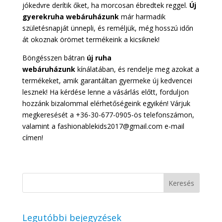
jókedvre derítik őket, ha morcosan ébredtek reggel.
Új
gyerekruha webáruházunk
már harmadik
születésnapját ünnepli, és reméljük, még hosszú időn
át okoznak örömet termékeink a kicsiknek!
Böngésszen bátran
új ruha
webáruházunk
kínálatában, és rendelje meg azokat a
termékeket, amik garantáltan gyermeke új kedvencei
lesznek! Ha kérdése lenne a vásárlás előtt, forduljon
hozzánk bizalommal elérhetőségeink egyikén! Várjuk
megkeresését a +36-30-677-0905-ös telefonszámon,
valamint a fashionablekids2017@gmail.com e-mail
címen!
Legutóbbi bejegyzések