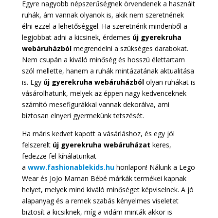
Egyre nagyobb népszerűségnek örvendenek a használt
ruhák, ám vannak olyanok is, akik nem szeretnének
élni ezzel a lehetőséggel. Ha szeretnénk mindenből a
legjobbat adni a kicsinek, érdemes
új gyerekruha
webáruházból
megrendelni a szükséges darabokat.
Nem csupán a kiváló minőség és hosszú élettartam
szól mellette, hanem a ruhák mintázatának aktualitása
is. Egy
új gyerekruha webáruházból
olyan ruhákat is
vásárolhatunk, melyek az éppen nagy kedvenceknek
számító mesefigurákkal vannak dekorálva, ami
biztosan elnyeri gyermekünk tetszését.
Ha máris kedvet kapott a vásárláshoz, és egy jól
felszerelt
új gyerekruha webáruházat
keres,
fedezze fel kínálatunkat
a
www.fashionablekids.hu
honlapon! Nálunk a Lego
Wear és JoJo Maman Bébé márkák termékei kapnak
helyet, melyek mind kiváló minőséget képviselnek. A jó
alapanyag és a remek szabás kényelmes viseletet
biztosít a kicsiknek, míg a vidám minták akkor is