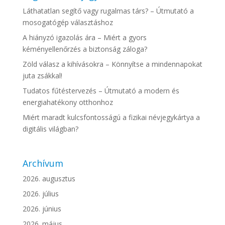
Láthatatlan segítő vagy rugalmas társ? – Útmutató a
mosogatógép választáshoz
A hiányzó igazolás ára – Miért a gyors
kéményellenőrzés a biztonság záloga?
Zöld válasz a kihívásokra – Könnyítse a mindennapokat
juta zsákkal!
Tudatos fűtéstervezés – Útmutató a modern és
energiahatékony otthonhoz
Miért maradt kulcsfontosságú a fizikai névjegykártya a
digitális világban?
Archívum
2026. augusztus
2026. július
2026. június
2026. május