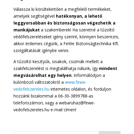
Válassza ki körültekintően a megfelelő termékeket,
amelyek segítségével
hatékonyan, a lehető
leggyorsabban és biztonságosan végezhetik a
munkájukat
a szakemberek! Ha szeretné a tűzoltó
védőfelszereléseket igény szerint, könnyen beszerezni,
akkor érdemes cégünk, a FeWe Biztonságtechnika Kft.
szolgáltatását igénybe venni.
A tűzoltó kesztyűk, sisakok, csizmák mellett a
szakfelszerelést is megtalálhatja nálunk, így
mindent
megvásárolhat egy helyen
. Informálódjon a
különböző változatokról a
www.fewe-
vedofelszereles.hu
internetes oldalon, és forduljon
hozzánk bizalommal a 06-30-3899788-as
telefonszámon, vagy a webaruhaz@fewe-
vedofelszereles.hu e-mail címen!