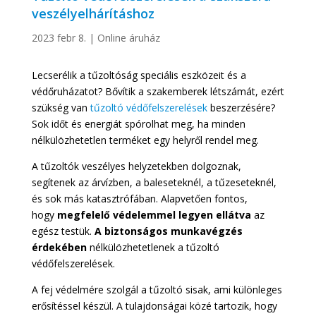
veszélyelhárításhoz
2023 febr 8.
|
Online áruház
Lecserélik a tűzoltóság speciális eszközeit és a
védőruházatot? Bővítik a szakemberek létszámát, ezért
szükség van
tűzoltó védőfelszerelések
beszerzésére?
Sok időt és energiát spórolhat meg, ha minden
nélkülözhetetlen terméket egy helyről rendel meg.
A tűzoltók veszélyes helyzetekben dolgoznak,
segítenek az árvízben, a baleseteknél, a tűzeseteknél,
és sok más katasztrófában. Alapvetően fontos,
hogy
megfelelő védelemmel legyen ellátva
az
egész testük.
A biztonságos munkavégzés
érdekében
nélkülözhetetlenek a tűzoltó
védőfelszerelések.
A fej védelmére szolgál a tűzoltó sisak, ami különleges
erősítéssel készül. A tulajdonságai közé tartozik, hogy