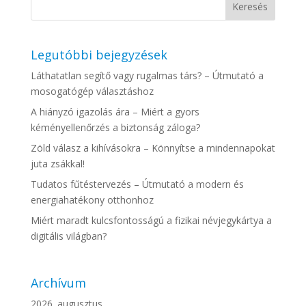
Legutóbbi bejegyzések
Láthatatlan segítő vagy rugalmas társ? – Útmutató a
mosogatógép választáshoz
A hiányzó igazolás ára – Miért a gyors
kéményellenőrzés a biztonság záloga?
Zöld válasz a kihívásokra – Könnyítse a mindennapokat
juta zsákkal!
Tudatos fűtéstervezés – Útmutató a modern és
energiahatékony otthonhoz
Miért maradt kulcsfontosságú a fizikai névjegykártya a
digitális világban?
Archívum
2026. augusztus