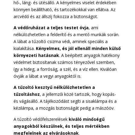
hő-, láng- és ütésálló. A kényelmes viselet érdekében
könnyen beállítható, és tartozékokkal van ellátva. Az
arcvédő és az állszíj fokozza a biztonságot.
A védőruházat a teljes testet óvja
, ami
nélkülözhetetlen a felderítő és a mentő munkák során.
A lábat a tűzoltó csizma védi, aminek speciális a
kialakítása.
Kényelmes, és jól ellenáll minden külső
környezeti hatásnak
. A beépített anyagok hatékony
védelmet biztosítanak számos tényezővel szemben,
így a hideg, a forróság, a szél, és a víz ellen. Kiválóan
óvják a lábat a vegyi anyagoktól is.
A tűzoltó kesztyű nélkülözhetetlen a
tűzoltáshoz
, a jellemzői közé tartozik, hogy kopás-
és vágásálló. A tájékozódást segíti a sisaklámpa és a
kézilámpa, a mozgás biztonságát pedig a mászóöv.
A tűzoltó védőfelszerelések
kiváló minőségű
anyagokból készülnek, és teljes mértékben
megfelelnek az elvárásoknak
.