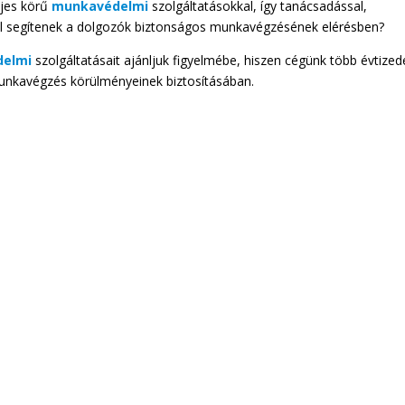
ljes körű
munkavédelmi
szolgáltatásokkal, így tanácsadással,
el segítenek a dolgozók biztonságos munkavégzésének elérésben?
elmi
szolgáltatásait ajánljuk figyelmébe, hiszen cégünk több évtized
 munkavégzés körülményeinek biztosításában.