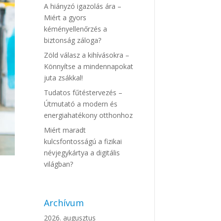
A hiányzó igazolás ára –
Miért a gyors
kéményellenőrzés a
biztonság záloga?
Zöld válasz a kihívásokra –
Könnyítse a mindennapokat
juta zsákkal!
Tudatos fűtéstervezés –
Útmutató a modern és
energiahatékony otthonhoz
Miért maradt
kulcsfontosságú a fizikai
névjegykártya a digitális
világban?
Archívum
2026. augusztus