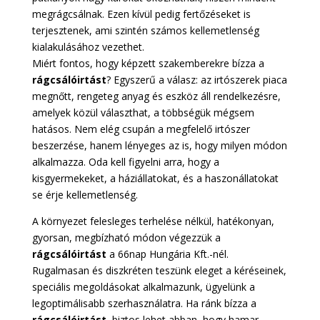
megrágcsálnak. Ezen kívül pedig fertőzéseket is
terjesztenek, ami szintén számos kellemetlenség
kialakulásához vezethet.
Miért fontos, hogy képzett szakemberekre bízza a
rágcsálóirtást
? Egyszerű a válasz: az irtószerek piaca
megnőtt, rengeteg anyag és eszköz áll rendelkezésre,
amelyek közül választhat, a többségük mégsem
hatásos. Nem elég csupán a megfelelő irtószer
beszerzése, hanem lényeges az is, hogy milyen módon
alkalmazza. Oda kell figyelni arra, hogy a
kisgyermekeket, a háziállatokat, és a haszonállatokat
se érje kellemetlenség.
A környezet felesleges terhelése nélkül, hatékonyan,
gyorsan, megbízható módon végezzük a
rágcsálóirtást
a 66nap Hungária Kft.-nél.
Rugalmasan és diszkréten teszünk eleget a kéréseinek,
speciális megoldásokat alkalmazunk, ügyelünk a
legoptimálisabb szerhasználatra. Ha ránk bízza a
rágcsálóirtást
, biztos lehet abban, hogy hamar