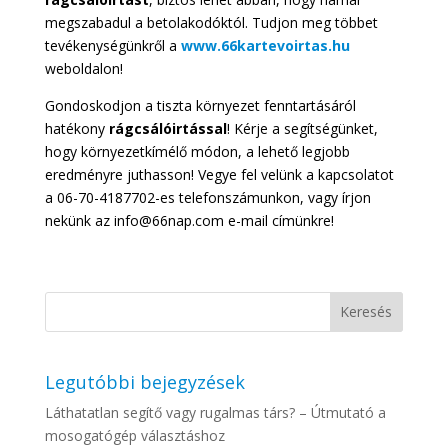
megszabadul a betolakodóktól. Tudjon meg többet
tevékenységünkről a
www.66kartevoirtas.hu
weboldalon!
Gondoskodjon a tiszta környezet fenntartásáról
hatékony
rágcsálóirtással
! Kérje a segítségünket,
hogy környezetkímélő módon, a lehető legjobb
eredményre juthasson! Vegye fel velünk a kapcsolatot
a 06-70-4187702-es telefonszámunkon, vagy írjon
nekünk az info@66nap.com e-mail címünkre!
Legutóbbi bejegyzések
Láthatatlan segítő vagy rugalmas társ? – Útmutató a
mosogatógép választáshoz