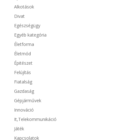
Alkotások
Divat
Egészségügy
Egyéb kategória
Életforma
Életmód
Épitészet
Felújítás
Fiatalság
Gazdaság
Gépjárművek
Innováció
It,Telekommunikáció
Játék
Kapcsolatok