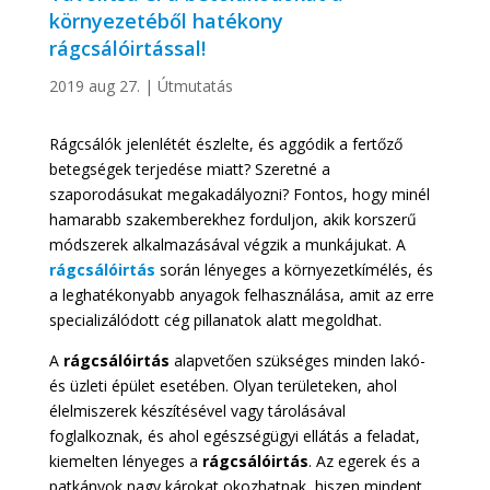
környezetéből hatékony
rágcsálóirtással!
2019 aug 27.
|
Útmutatás
Rágcsálók jelenlétét észlelte, és aggódik a fertőző
betegségek terjedése miatt? Szeretné a
szaporodásukat megakadályozni? Fontos, hogy minél
hamarabb szakemberekhez forduljon, akik korszerű
módszerek alkalmazásával végzik a munkájukat. A
rágcsálóirtás
során lényeges a környezetkímélés, és
a leghatékonyabb anyagok felhasználása, amit az erre
specializálódott cég pillanatok alatt megoldhat.
A
rágcsálóirtás
alapvetően szükséges minden lakó-
és üzleti épület esetében. Olyan területeken, ahol
élelmiszerek készítésével vagy tárolásával
foglalkoznak, és ahol egészségügyi ellátás a feladat,
kiemelten lényeges a
rágcsálóirtás
. Az egerek és a
patkányok nagy károkat okozhatnak, hiszen mindent