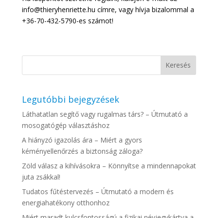
info@thieryhenriette.hu címre, vagy hívja bizalommal a
+36-70-432-5790-es számot!
Legutóbbi bejegyzések
Láthatatlan segítő vagy rugalmas társ? – Útmutató a
mosogatógép választáshoz
A hiányzó igazolás ára – Miért a gyors
kéményellenőrzés a biztonság záloga?
Zöld válasz a kihívásokra – Könnyítse a mindennapokat
juta zsákkal!
Tudatos fűtéstervezés – Útmutató a modern és
energiahatékony otthonhoz
Miért maradt kulcsfontosságú a fizikai névjegykártya a