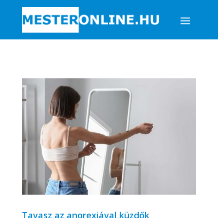
Tavasz az anorexiával küzdők