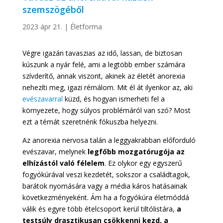
szemszögéből
2023 ápr 21.
|
Életforma
Végre igazán tavaszias az idő, lassan, de biztosan
kúszunk a nyár felé, ami a legtöbb ember számára
szívderítő, annak viszont, akinek az életét anorexia
nehezíti meg, igazi rémálom. Mit él át ilyenkor az, aki
evészavarral
küzd, és hogyan ismerheti fel a
környezete, hogy súlyos problémáról van szó? Most
ezt a témát szeretnénk fókuszba helyezni.
Az anorexia nervosa talán a leggyakrabban előforduló
evészavar, melynek
legfőbb mozgatórugója az
elhízástól való félelem
. Ez olykor egy egyszerű
fogyókúrával veszi kezdetét, sokszor a családtagok,
barátok nyomására vagy a média káros hatásainak
következményeként. Ám ha a fogyókúra életmóddá
válik és egyre több ételcsoport kerül tiltólistára,
a
testsúly drasztikusan csökkenni kezd, a