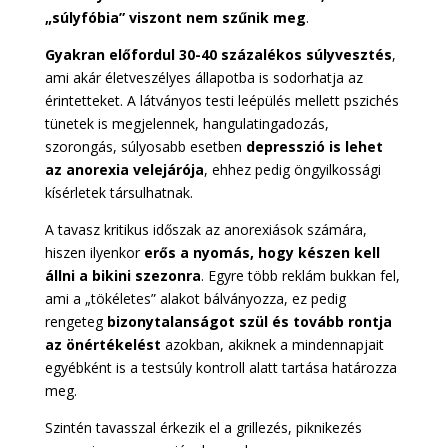
„súlyfóbia” viszont nem szűnik meg
.
Gyakran előfordul 30-40 százalékos súlyvesztés
,
ami akár életveszélyes állapotba is sodorhatja az
érintetteket. A látványos testi leépülés mellett pszichés
tünetek is megjelennek, hangulatingadozás,
szorongás, súlyosabb esetben
depresszió is lehet
az anorexia velejárója
, ehhez pedig öngyilkossági
kísérletek társulhatnak.
A tavasz kritikus időszak az anorexiások számára,
hiszen ilyenkor
erős a nyomás, hogy készen kell
állni a bikini szezonra
. Egyre több reklám bukkan fel,
ami a „tökéletes” alakot bálványozza, ez pedig
rengeteg
bizonytalanságot szül és tovább rontja
az önértékelést
azokban, akiknek a mindennapjait
egyébként is a testsúly kontroll alatt tartása határozza
meg.
Szintén tavasszal érkezik el a grillezés, piknikezés