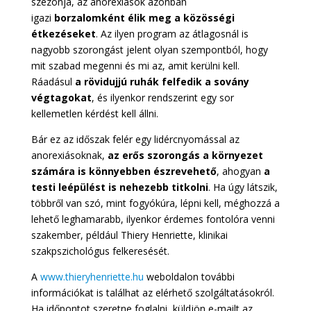
szezonja, az anorexiások azonban
igazi
borzalomként élik meg a közösségi
étkezéseket
. Az ilyen program az átlagosnál is
nagyobb szorongást jelent olyan szempontból, hogy
mit szabad megenni és mi az, amit kerülni kell.
Ráadásul
a rövidujjú ruhák felfedik a sovány
végtagokat
, és ilyenkor rendszerint egy sor
kellemetlen kérdést kell állni.
Bár ez az időszak felér egy lidércnyomással az
anorexiásoknak,
az erős szorongás a környezet
számára is könnyebben észrevehető
, ahogyan
a
testi leépülést is nehezebb titkolni
. Ha úgy látszik,
többről van szó, mint fogyókúra, lépni kell, méghozzá a
lehető leghamarabb, ilyenkor érdemes fontolóra venni
szakember, például Thiery Henriette, klinikai
szakpszichológus felkeresését.
A
www.thieryhenriette.hu
weboldalon további
információkat is találhat az elérhető szolgáltatásokról.
Ha időpontot szeretne foglalni, küldjön e-mailt az