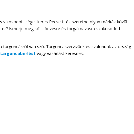
e szakosodott céget keres Pécsett, és szeretne olyan márkák közül
Hyster? Ismerje meg kölcsönzésre és forgalmazásra szakosodott
ha targoncákról van szó. Targoncaszervizünk és szalonunk az ország
k
targoncabérlést
vagy vásárlást keresnek.