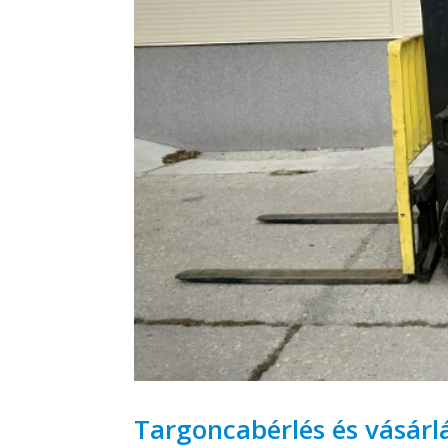
Targoncabérlés és vásárl