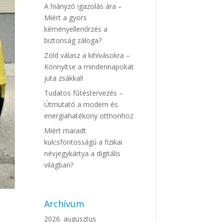
A hiányzó igazolás ára –
Miért a gyors
kéményellenőrzés a
biztonság záloga?
Zöld válasz a kihívásokra –
Könnyítse a mindennapokat
juta zsákkal!
Tudatos fűtéstervezés –
Útmutató a modern és
energiahatékony otthonhoz
Miért maradt
kulcsfontosságú a fizikai
névjegykártya a digitális
világban?
Archívum
2026. augusztus