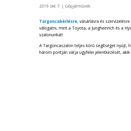
2019 okt 7.
|
Gépjárművek
Targoncabérlésre
, vásárlásra és szervizelésr
válogatni, mint a Toyota, a Jungheinrich és a 
szalonunkat!
A Targoncaszalon teljes körű segítséget nyújt, 
három pontján várja ügyfelei jelentkezését, aki