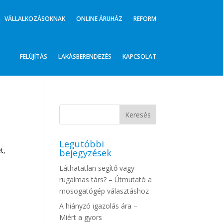
VÁLLALKOZÁSOKNAK
ONLINE ÁRUHÁZ
REFORM
FELÚJÍTÁS
LAKÁSBERENDEZÉS
KAPCSOLAT
Legutóbbi
t,
bejegyzések
Láthatatlan segítő vagy
rugalmas társ? – Útmutató a
mosogatógép választáshoz
A hiányzó igazolás ára –
Miért a gyors