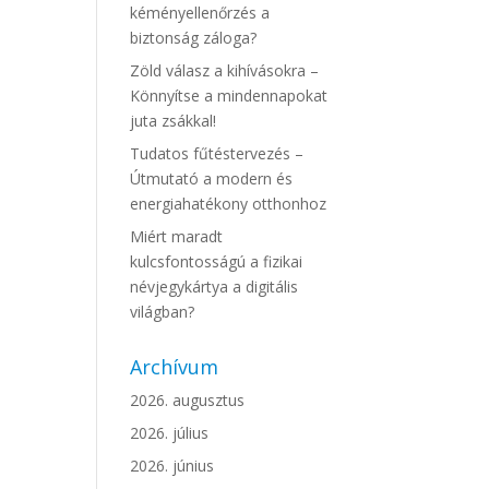
kéményellenőrzés a
biztonság záloga?
Zöld válasz a kihívásokra –
Könnyítse a mindennapokat
juta zsákkal!
Tudatos fűtéstervezés –
Útmutató a modern és
energiahatékony otthonhoz
Miért maradt
kulcsfontosságú a fizikai
névjegykártya a digitális
világban?
Archívum
2026. augusztus
2026. július
2026. június