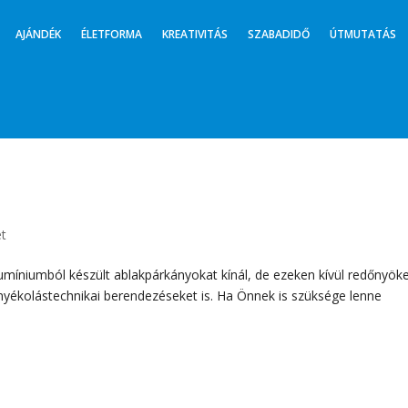
AJÁNDÉK
ÉLETFORMA
KREATIVITÁS
SZABADIDŐ
ÚTMUTATÁS
et
umíniumból készült ablakpárkányokat kínál, de ezeken kívül redőnyöke
rnyékolástechnikai berendezéseket is. Ha Önnek is szüksége lenne