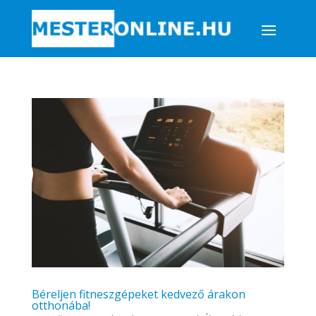
Béreljen fitneszgépeket kedvező árakon
otthonába!