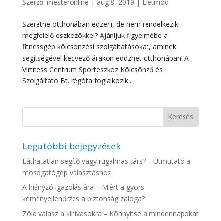
Szerző:
mesteronline
|
aug 8, 2019
|
Életmód
Szeretne otthonában edzeni, de nem rendelkezik
megfelelő eszközökkel? Ajánljuk figyelmébe a
fitnessgép kölcsönzési szolgáltatásokat, aminek
segítségével kedvező árakon eddzhet otthonában! A
Virtness Centrum Sporteszköz Kölcsönző és
Szolgáltató Bt. régóta foglalkozik...
Legutóbbi bejegyzések
Láthatatlan segítő vagy rugalmas társ? – Útmutató a
mosogatógép választáshoz
A hiányzó igazolás ára – Miért a gyors
kéményellenőrzés a biztonság záloga?
Zöld válasz a kihívásokra – Könnyítse a mindennapokat