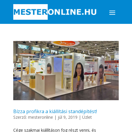
Bízza profikra a kiállítási standépítést!
Szerző:
mesteronline
|
júl 9, 2019
|
Üzlet
Cége szakmai kiállításon fog részt venni, és