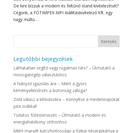
De kire bízzuk a modern és feltűnő stand kivitelezését?
Cégünk, a FÓTIMPEX-MPI Kiállításkivitelező Kft. egy
nagy múltú...
Legutóbbi bejegyzések
Láthatatlan segítő vagy rugalmas társ? – Útmutató a
mosogatógép választáshoz
A hiányzó igazolás ára – Miért a gyors
kéményellenőrzés a biztonság záloga?
Zöld válasz a kihívásokra – Könnyítse a mindennapokat
juta zsákkal!
Tudatos fűtéstervezés – Útmutató a modern és
energiahatékony otthonhoz
Miért maradt kulcsfontosságú a fizikai névjegykártya a