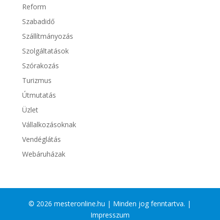
Reform
Szabadidő
Szállítmányozás
Szolgáltatások
Szórakozás
Turizmus
Útmutatás
Üzlet
Vállalkozásoknak
Vendéglátás
Webáruházak
© 2026 mesteronline.hu | Minden jog fenntartva. |
Impresszum