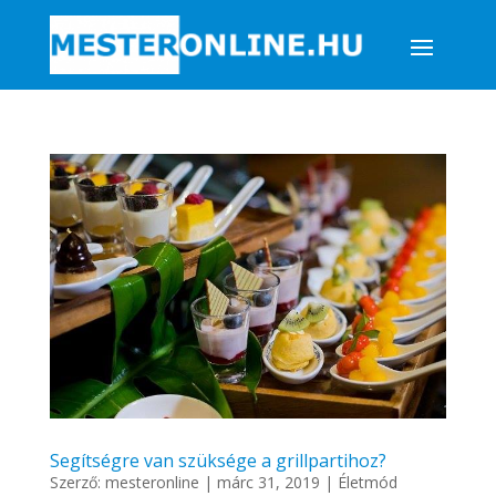
Segítségre van szüksége a grillpartihoz?
Szerző:
mesteronline
|
márc 31, 2019
|
Életmód