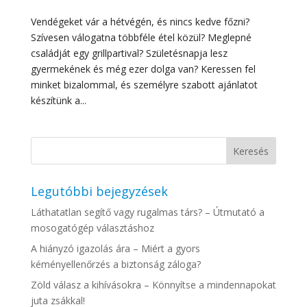
Vendégeket vár a hétvégén, és nincs kedve főzni?
Szívesen válogatna többféle étel közül? Meglepné
családját egy grillpartival? Születésnapja lesz
gyermekének és még ezer dolga van? Keressen fel
minket bizalommal, és személyre szabott ajánlatot
készítünk a...
Legutóbbi bejegyzések
Láthatatlan segítő vagy rugalmas társ? – Útmutató a
mosogatógép választáshoz
A hiányzó igazolás ára – Miért a gyors
kéményellenőrzés a biztonság záloga?
Zöld válasz a kihívásokra – Könnyítse a mindennapokat
juta zsákkal!