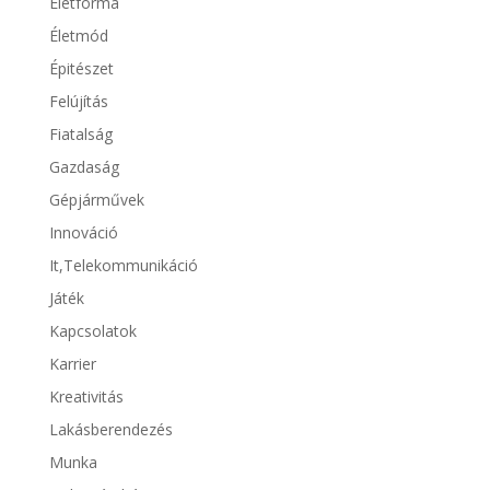
Életforma
Életmód
Épitészet
Felújítás
Fiatalság
Gazdaság
Gépjárművek
Innováció
It,Telekommunikáció
Játék
Kapcsolatok
Karrier
Kreativitás
Lakásberendezés
Munka