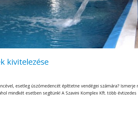
 kivitelezése
dencével, esetleg úszómedencét építtetne vendégei számára? Ismerje
ahol mindkét esetben segítünk! A Szavini Komplex Kft. több évtizedes