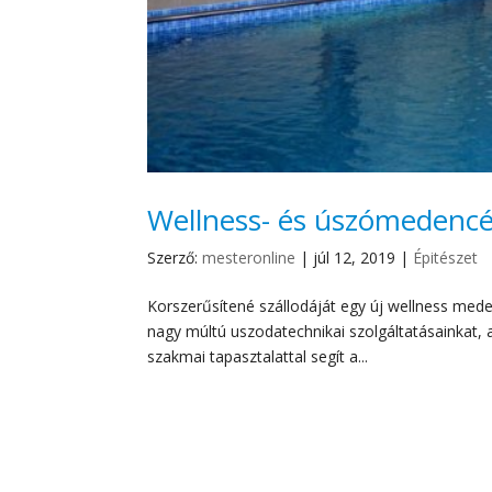
Wellness- és úszómedencék
Szerző:
mesteronline
|
júl 12, 2019
|
Épitészet
Korszerűsítené szállodáját egy új wellness me
nagy múltú uszodatechnikai szolgáltatásainkat, 
szakmai tapasztalattal segít a...