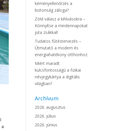
kéményellenőrzés a
biztonság záloga?
Zöld válasz a kihívásokra –
Könnyítse a mindennapokat
juta zsákkal!
Tudatos fűtéstervezés –
Útmutató a modern és
energiahatékony otthonhoz
Miért maradt
kulcsfontosságú a fizikai
névjegykártya a digitális
világban?
Archívum
2026. augusztus
2026. július
l
2026. június
 a