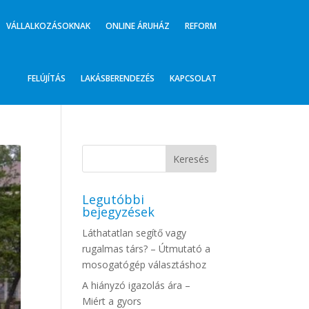
VÁLLALKOZÁSOKNAK
ONLINE ÁRUHÁZ
REFORM
FELÚJÍTÁS
LAKÁSBERENDEZÉS
KAPCSOLAT
Legutóbbi
bejegyzések
Láthatatlan segítő vagy
rugalmas társ? – Útmutató a
mosogatógép választáshoz
A hiányzó igazolás ára –
Miért a gyors