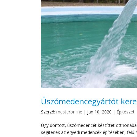
Úszómedencegyártót kere
Szerző:
mesteronline
|
jan 10, 2020
|
Épitészet
Úgy döntött, úszómedencét készíttet otthonába 
segítenek az egyedi medencék építésében, felúj