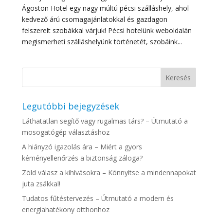
Ágoston Hotel egy nagy múltú pécsi szálláshely, ahol
kedvező árú csomagajánlatokkal és gazdagon
felszerelt szobákkal várjuk! Pécsi hotelünk weboldalán
megismerheti szálláshelyünk történetét, szobáink...
Legutóbbi bejegyzések
Láthatatlan segítő vagy rugalmas társ? – Útmutató a
mosogatógép választáshoz
A hiányzó igazolás ára – Miért a gyors
kéményellenőrzés a biztonság záloga?
Zöld válasz a kihívásokra – Könnyítse a mindennapokat
juta zsákkal!
Tudatos fűtéstervezés – Útmutató a modern és
energiahatékony otthonhoz