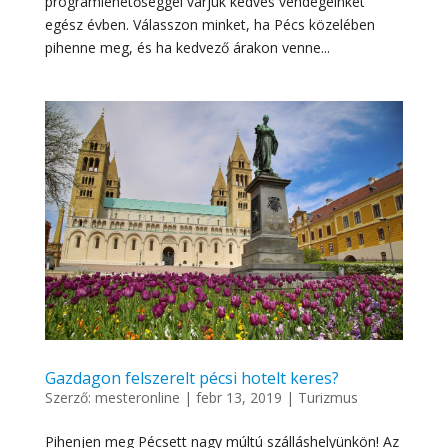
programlehetőséggel várjuk kedves vendégeinket
egész évben. Válasszon minket, ha Pécs közelében
pihenne meg, és ha kedvező árakon venne...
Gazdagon felszerelt pécsi hotelt keres?
Szerző:
mesteronline
|
febr 13, 2019
|
Turizmus
Pihenjen meg Pécsett nagy múltú szálláshelyünkön! Az