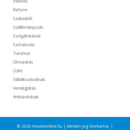
Pihenés
Reform
Szabadidő
Szállítmányozás
Szolgáltatások
Szórakozás
Turizmus
Útmutatás
Üzlet
Vállalkozásoknak
Vendéglátás
Webáruházak
© 2026 mesteronline.hu | Minden jog fenntartva. |