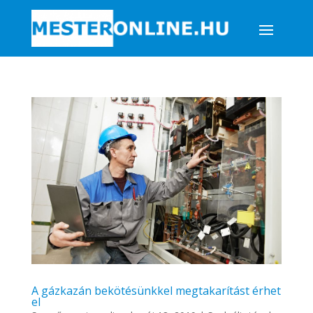
A gázkazán bekötésünkkel megtakarítást érhet
el