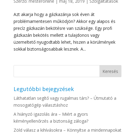
Szerző:
mesteronline
|
máj 18, 2019
|
Szolgáltatások
Azt akarja hogy a gázkazánja sok éven át
problémamentesen működjön? Akkor egy alapos és
precíz gázkazán bekötésre van szüksége. Egy profi
gázkazán bekötés mellett a tulajdonos vagy
üzemeltető nyugodtabb lehet, hiszen a körülmények
sokkal biztonságosabbak lesznek. A...
Legutóbbi bejegyzések
Láthatatlan segítő vagy rugalmas társ? – Útmutató a
mosogatógép választáshoz
A hiányzó igazolás ára – Miért a gyors
kéményellenőrzés a biztonság záloga?
Zöld válasz a kihívásokra – Könnyítse a mindennapokat