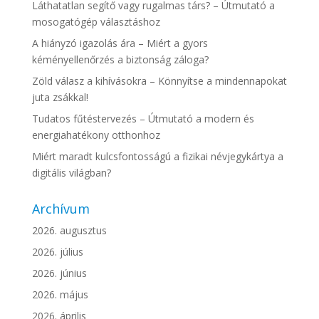
Láthatatlan segítő vagy rugalmas társ? – Útmutató a
mosogatógép választáshoz
A hiányzó igazolás ára – Miért a gyors
kéményellenőrzés a biztonság záloga?
Zöld válasz a kihívásokra – Könnyítse a mindennapokat
juta zsákkal!
Tudatos fűtéstervezés – Útmutató a modern és
energiahatékony otthonhoz
Miért maradt kulcsfontosságú a fizikai névjegykártya a
digitális világban?
Archívum
2026. augusztus
2026. július
2026. június
2026. május
2026. április