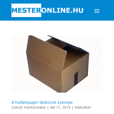
A hullámpapír-dobozok szerepe
Szerző:
mesteronline
|
okt 11, 2019
|
Adásvétel