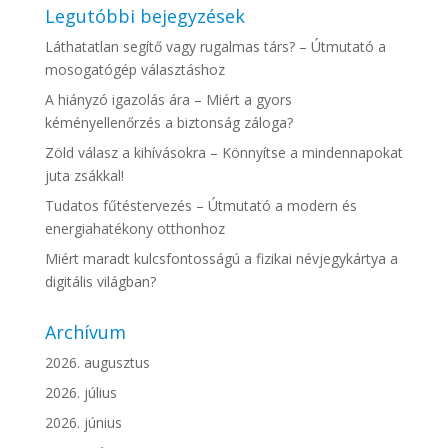
Legutóbbi bejegyzések
Láthatatlan segítő vagy rugalmas társ? – Útmutató a
mosogatógép választáshoz
A hiányzó igazolás ára – Miért a gyors
kéményellenőrzés a biztonság záloga?
Zöld válasz a kihívásokra – Könnyítse a mindennapokat
juta zsákkal!
Tudatos fűtéstervezés – Útmutató a modern és
energiahatékony otthonhoz
Miért maradt kulcsfontosságú a fizikai névjegykártya a
digitális világban?
Archívum
2026. augusztus
2026. július
2026. június