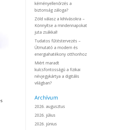
kéményellenőrzés a
biztonság záloga?
Zöld válasz a kihívásokra –
Könnyítse a mindennapokat
juta zsákkal!
Tudatos fűtéstervezés –
Útmutató a modern és
energiahatékony otthonhoz
Miért maradt
kulcsfontosságú a fizikai
névjegykártya a digitális
világban?
Archívum
és
2026. augusztus
2026. július
2026. június