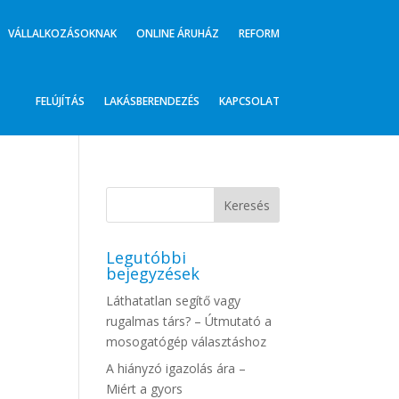
VÁLLALKOZÁSOKNAK
ONLINE ÁRUHÁZ
REFORM
FELÚJÍTÁS
LAKÁSBERENDEZÉS
KAPCSOLAT
Legutóbbi
bejegyzések
Láthatatlan segítő vagy
rugalmas társ? – Útmutató a
mosogatógép választáshoz
A hiányzó igazolás ára –
Miért a gyors