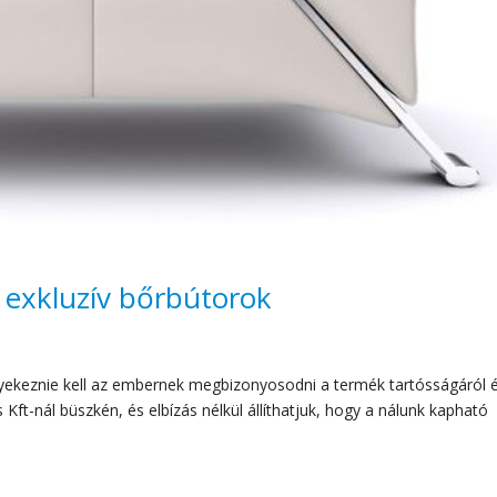
 exkluzív bőrbútorok
gyekeznie kell az embernek megbizonyosodni a termék tartósságáról 
ft-nál büszkén, és elbízás nélkül állíthatjuk, hogy a nálunk kapható