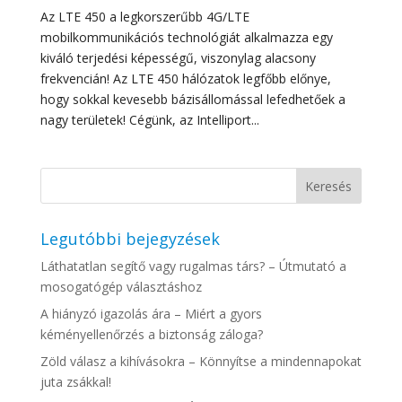
Az LTE 450 a legkorszerűbb 4G/LTE
mobilkommunikációs technológiát alkalmazza egy
kiváló terjedési képességű, viszonylag alacsony
frekvencián! Az LTE 450 hálózatok legfőbb előnye,
hogy sokkal kevesebb bázisállomással lefedhetőek a
nagy területek! Cégünk, az Intelliport...
Legutóbbi bejegyzések
Láthatatlan segítő vagy rugalmas társ? – Útmutató a
mosogatógép választáshoz
A hiányzó igazolás ára – Miért a gyors
kéményellenőrzés a biztonság záloga?
Zöld válasz a kihívásokra – Könnyítse a mindennapokat
juta zsákkal!