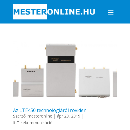
Az LTE450 technológiáról röviden
Szerző:
mesteronline
|
ápr 28, 2019
|
It,Telekommunikáció