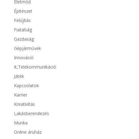
Életmód
Épitészet
Felújítás
Fiatalság
Gazdaság
Gépjárművek
Innováció
It,Telekommunikáció
Játék
Kapcsolatok
Karrier
Kreativitás
Lakásberendezés
Munka
Online áruház