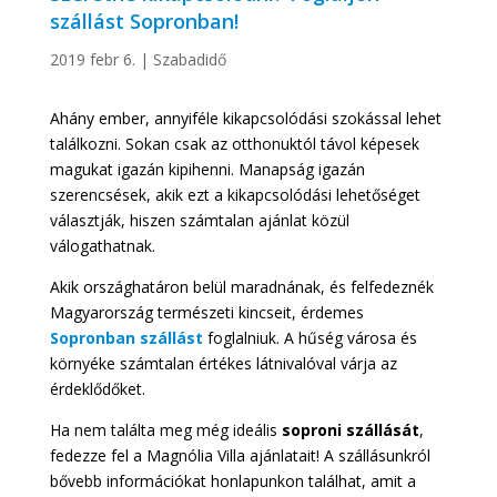
szállást Sopronban!
2019 febr 6.
|
Szabadidő
Ahány ember, annyiféle kikapcsolódási szokással lehet
találkozni. Sokan csak az otthonuktól távol képesek
magukat igazán kipihenni. Manapság igazán
szerencsések, akik ezt a kikapcsolódási lehetőséget
választják, hiszen számtalan ajánlat közül
válogathatnak.
Akik országhatáron belül maradnának, és felfedeznék
Magyarország természeti kincseit, érdemes
Sopronban szállást
foglalniuk. A hűség városa és
környéke számtalan értékes látnivalóval várja az
érdeklődőket.
Ha nem találta meg még ideális
soproni szállását
,
fedezze fel a Magnólia Villa ajánlatait! A szállásunkról
bővebb információkat honlapunkon találhat, amit a