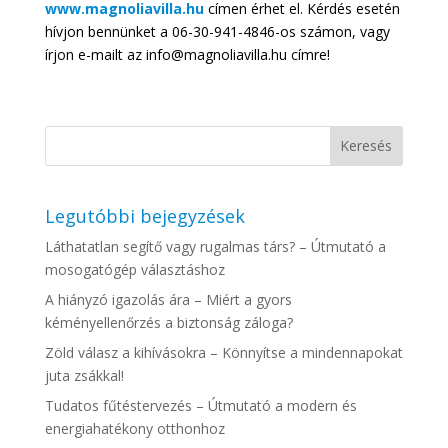
www.magnoliavilla.hu
címen érhet el. Kérdés esetén
hívjon bennünket a 06-30-941-4846-os számon, vagy
írjon e-mailt az info@magnoliavilla.hu címre!
Legutóbbi bejegyzések
Láthatatlan segítő vagy rugalmas társ? – Útmutató a
mosogatógép választáshoz
A hiányzó igazolás ára – Miért a gyors
kéményellenőrzés a biztonság záloga?
Zöld válasz a kihívásokra – Könnyítse a mindennapokat
juta zsákkal!
Tudatos fűtéstervezés – Útmutató a modern és
energiahatékony otthonhoz