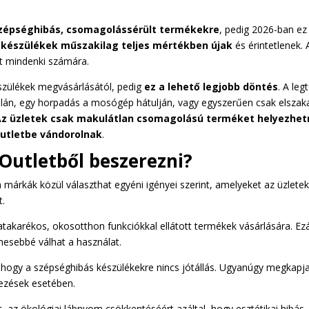
zépséghibás, csomagolássérült termékekre
, pedig 2026-ban ez
 készülékek műszakilag teljes mértékben újak
és érintetlenek. 
t mindenki számára.
észülékek megvásárlásától, pedig
ez a lehető legjobb döntés
. A leg
alán, egy horpadás a mosógép hátulján, vagy egyszerűen csak elszak
Az üzletek csak makulátlan csomagolású terméket helyezhe
Outletbe vándorolnak
.
Outletből beszerezni?
 márkák közül választhat egyéni igényei szerint, amelyeket az üzletek
t.
akarékos, okosotthon funkciókkal ellátott termékek vásárlására. Ezá
esebbé válhat a használat.
, hogy a szépséghibás készülékekre nincs jótállás. Ugyanúgy megkapj
dezések esetében.
, az ökológiai lábnyom csökkentéséért azáltal, hogy esztétikai hibás