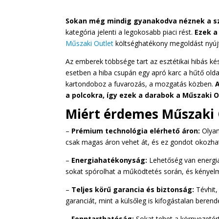
Sokan még mindig gyanakodva néznek a s
kategória jelenti a legokosabb piaci rést.
Ezek a
Műszaki Outlet
költséghatékony megoldást nyúj
Az emberek többsége tart az esztétikai hibás k
esetben a hiba csupán egy apró karc a hűtő old
kartondoboz a fuvarozás, a mozgatás közben.
a polcokra, így ezek a darabok a Műszaki 
Miért érdemes Műszaki 
–
Prémium technológia elérhető áron:
Olyan
csak magas áron vehet át, és ez gondot okozha
–
Energiahatékonyság:
Lehetőség van energiat
sokat spórolhat a működtetés során, és kényelm
–
Teljes körű garancia és biztonság:
Tévhit
garanciát, mint a külsőleg is kifogástalan beren
–
Fenntarthatóság:
Sokat tehet a környezetért