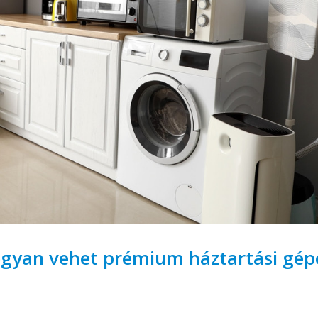
Hogyan vehet prémium háztartási gép