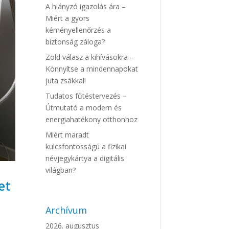
A hiányzó igazolás ára –
Miért a gyors
kéményellenőrzés a
biztonság záloga?
Zöld válasz a kihívásokra –
Könnyítse a mindennapokat
juta zsákkal!
Tudatos fűtéstervezés –
Útmutató a modern és
energiahatékony otthonhoz
Miért maradt
kulcsfontosságú a fizikai
névjegykártya a digitális
világban?
et
Archívum
2026. augusztus