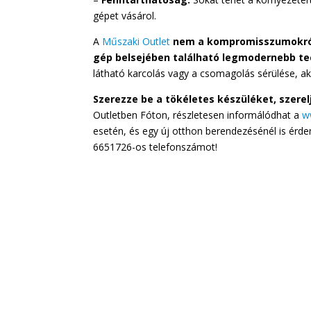
gépet vásárol.
A
Műszaki Outlet
nem a kompromisszumokról 
gép belsejében található legmodernebb te
látható karcolás vagy a csomagolás sérülése, akk
Szerezze be a tökéletes készüléket, szerel
Outletben Fóton, részletesen informálódhat a
w
esetén, és egy új otthon berendezésénél is érdem
6651726-os telefonszámot!