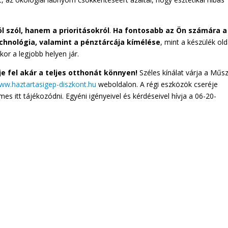
szól, hanem a prioritásokról
.
Ha fontosabb az Ön számára a
chnológia, valamint a pénztárcája kímélése
, mint a készülék ol
or a legjobb helyen jár.
je fel akár a teljes otthonát könnyen!
Széles kínálat várja a Műsz
ww.haztartasigep-diszkont.hu
weboldalon. A régi eszközök cseréje
es itt tájékozódni. Egyéni igényeivel és kérdéseivel hívja a 06-20-