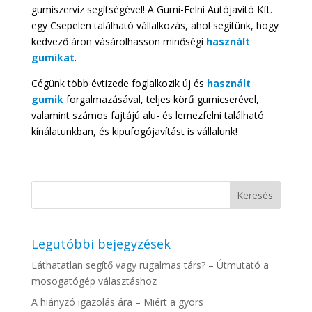
gumiszerviz segítségével! A Gumi-Felni Autójavító Kft.
egy Csepelen található vállalkozás, ahol segítünk, hogy
kedvező áron vásárolhasson minőségi
használt
gumikat
.
Cégünk több évtizede foglalkozik új és
használt
gumik
forgalmazásával, teljes körű gumicserével,
valamint számos fajtájú alu- és lemezfelni található
kínálatunkban, és kipufogójavítást is vállalunk!
Legutóbbi bejegyzések
Láthatatlan segítő vagy rugalmas társ? – Útmutató a
mosogatógép választáshoz
A hiányzó igazolás ára – Miért a gyors