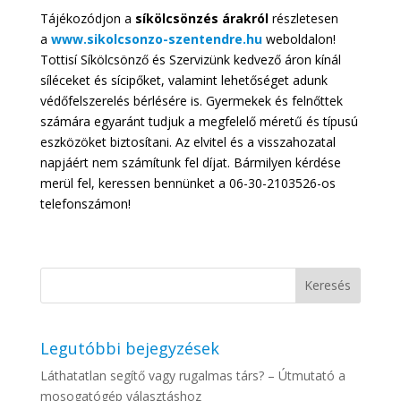
Tájékozódjon a
síkölcsönzés árakról
részletesen
a
www.sikolcsonzo-szentendre.hu
weboldalon!
Tottisí Síkölcsönző és Szervizünk kedvező áron kínál
síléceket és sícipőket, valamint lehetőséget adunk
védőfelszerelés bérlésére is. Gyermekek és felnőttek
számára egyaránt tudjuk a megfelelő méretű és típusú
eszközöket biztosítani. Az elvitel és a visszahozatal
napjáért nem számítunk fel díjat. Bármilyen kérdése
merül fel, keressen bennünket a 06-30-2103526-os
telefonszámon!
Legutóbbi bejegyzések
Láthatatlan segítő vagy rugalmas társ? – Útmutató a
mosogatógép választáshoz