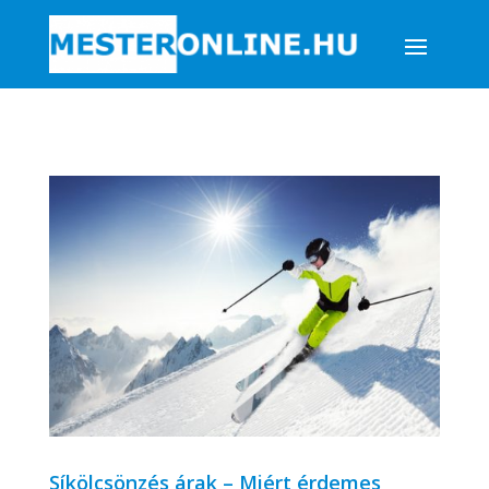
Síkölcsönzés árak – Miért érdemes