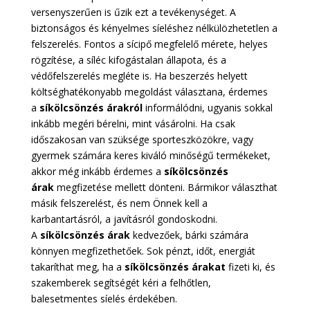
versenyszerűen is űzik ezt a tevékenységet. A
biztonságos és kényelmes síeléshez nélkülözhetetlen a
felszerelés. Fontos a sícipő megfelelő mérete, helyes
rögzítése, a síléc kifogástalan állapota, és a
védőfelszerelés megléte is. Ha beszerzés helyett
költséghatékonyabb megoldást választana, érdemes
a
síkölcsönzés árakról
informálódni, ugyanis sokkal
inkább megéri bérelni, mint vásárolni. Ha csak
időszakosan van szüksége sporteszközökre, vagy
gyermek számára keres kiváló minőségű termékeket,
akkor még inkább érdemes a
síkölcsönzés
árak
megfizetése mellett dönteni. Bármikor választhat
másik felszerelést, és nem Önnek kell a
karbantartásról, a javításról gondoskodni.
A
síkölcsönzés árak
kedvezőek, bárki számára
könnyen megfizethetőek. Sok pénzt, időt, energiát
takaríthat meg, ha a
síkölcsönzés árakat
fizeti ki, és
szakemberek segítségét kéri a felhőtlen,
balesetmentes síelés érdekében.