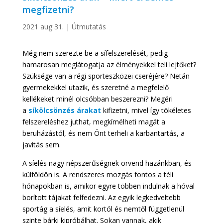
megfizetni?
2021 aug 31.
|
Útmutatás
Még nem szerezte be a sífelszerelését, pedig
hamarosan meglátogatja az élményekkel teli lejtőket?
Szüksége van a régi sporteszközei cseréjére? Netán
gyermekekkel utazik, és szeretné a megfelelő
kellékeket minél olcsóbban beszerezni? Megéri
a
síkölcsönzés árakat
kifizetni, mivel így tökéletes
felszereléshez juthat, megkímélheti magát a
beruházástól, és nem Önt terheli a karbantartás, a
javítás sem.
A síelés nagy népszerűségnek örvend hazánkban, és
külföldön is. A rendszeres mozgás fontos a téli
hónapokban is, amikor egyre többen indulnak a hóval
borított tájakat felfedezni. Az egyik legkedveltebb
sportág a síelés, amit kortól és nemtől függetlenül
szinte bárki kipróbálhat. Sokan vannak, akik