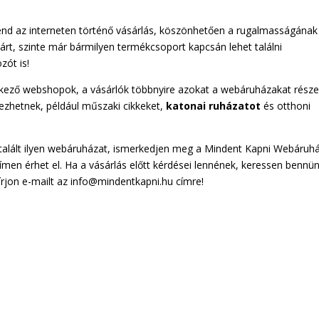
d az interneten történő vásárlás, köszönhetően a rugalmasságának
rt, szinte már bármilyen termékcsoport kapcsán lehet találni
zót is!
kező webshopok, a vásárlók többnyire azokat a webáruházakat részes
ezhetnek, például műszaki cikkeket,
katonai ruházatot
és otthoni
 talált ilyen webáruházat, ismerkedjen meg a Mindent Kapni Webáruh
ímen érhet el. Ha a vásárlás előtt kérdései lennének, keressen bennü
rjon e-mailt az info@mindentkapni.hu címre!