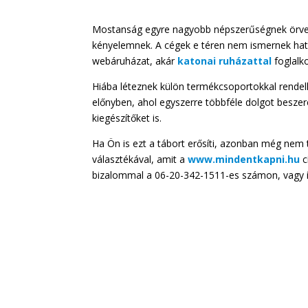
Mostanság egyre nagyobb népszerűségnek örven
kényelemnek. A cégek e téren nem ismernek hatá
webáruházat, akár
katonai ruházattal
foglalko
Hiába léteznek külön termékcsoportokkal rendel
előnyben, ahol egyszerre többféle dolgot beszer
kiegészítőket is.
Ha Ön is ezt a tábort erősíti, azonban még nem
választékával, amit a
www.mindentkapni.hu
c
bizalommal a 06-20-342-1511-es számon, vagy í