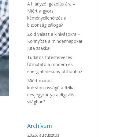
A hiányzó igazolás ára –
Miért a gyors
kéményellenőrzés a
biztonság záloga?
Zöld válasz a kihívásokra –
Könnyítse a mindennapokat
juta zsákkal!
Tudatos fűtéstervezés –
Útmutató a modern és
energiahatékony otthonhoz
Miért maradt
kulcsfontosságú a fizikai
névjegykártya a digitális
világban?
Archívum
2026. augusztus