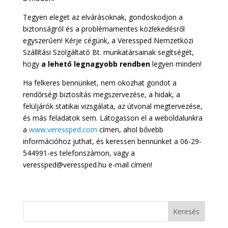
Tegyen eleget az elvárásoknak, gondoskodjon a
biztonságról és a problémamentes közlekedésről
egyszerűen! Kérje cégünk, a Veressped Nemzetközi
Szállítási Szolgáltató Bt. munkatársainak segítségét,
hogy
a lehető legnagyobb rendben
legyen minden!
Ha felkeres bennünket, nem okozhat gondot a
rendőrségi biztosítás megszervezése, a hidak, a
felüljárók statikai vizsgálata, az útvonal megtervezése,
és más feladatok sem. Látogasson el a weboldalunkra
a
www.veressped.com
címen, ahol bővebb
információhoz juthat, és keressen bennünket a 06-29-
544991-es telefonszámon, vagy a
veressped@veressped.hu e-mail címen!