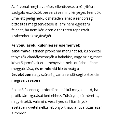
Az útvonal megtervezése, ellenőrzése, a rögzítésre
szolgáló eszközök beszerzése mind lényeges teendők.
Emellett pedig nélkülözhetetlen lehet a rendőrségi
biztosítás megszervezése is, ami nem egyszerű
feladat, ha nem kéri ezen a területen tapasztalt
szakemberek segítségét.
Felvonulások, különleges események
alkalmával
szintén probléma merülhet fel, különböző
tényezők akadályozhatják a haladást, vagy az egymást
követő járművek eredményezhetnek torlódást. Ennek
meggátolása, és
mindenki biztonsága
érdekében
nagy szükség van a rendőrségi biztosítás
megszervezésére.
Sok idő és energia ráfordítása nélkül megoldható, ha
profik támogatását kéri ehhez. Túlsúlyos, túlméretes,
nagy értékű, valamint veszélyes szállítmányok
esetében kivétel nélkül lebonyolítható a fuvarozás ezen
a módon.