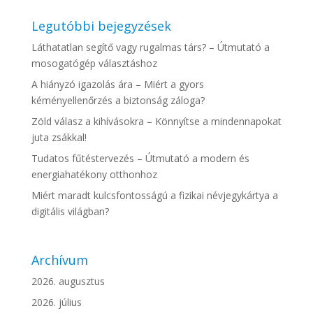
Legutóbbi bejegyzések
Láthatatlan segítő vagy rugalmas társ? – Útmutató a
mosogatógép választáshoz
A hiányzó igazolás ára – Miért a gyors
kéményellenőrzés a biztonság záloga?
Zöld válasz a kihívásokra – Könnyítse a mindennapokat
juta zsákkal!
Tudatos fűtéstervezés – Útmutató a modern és
energiahatékony otthonhoz
Miért maradt kulcsfontosságú a fizikai névjegykártya a
digitális világban?
Archívum
2026. augusztus
2026. július