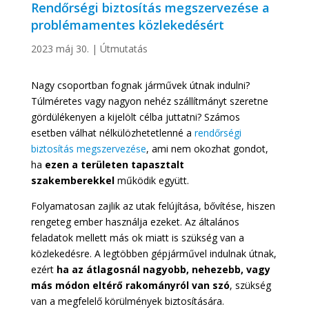
Rendőrségi biztosítás megszervezése a
problémamentes közlekedésért
2023 máj 30.
|
Útmutatás
Nagy csoportban fognak járművek útnak indulni?
Túlméretes vagy nagyon nehéz szállítmányt szeretne
gördülékenyen a kijelölt célba juttatni? Számos
esetben válhat nélkülözhetetlenné a
rendőrségi
biztosítás megszervezése
, ami nem okozhat gondot,
ha
ezen a területen tapasztalt
szakemberekkel
működik együtt.
Folyamatosan zajlik az utak felújítása, bővítése, hiszen
rengeteg ember használja ezeket. Az általános
feladatok mellett más ok miatt is szükség van a
közlekedésre. A legtöbben gépjárművel indulnak útnak,
ezért
ha az átlagosnál nagyobb, nehezebb, vagy
más módon eltérő rakományról van szó
, szükség
van a megfelelő körülmények biztosítására.