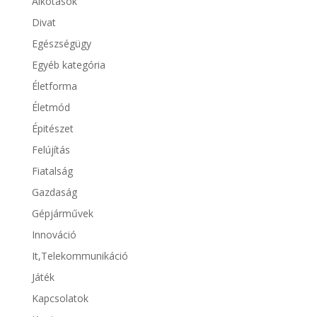
Alkotások
Divat
Egészségügy
Egyéb kategória
Életforma
Életmód
Épitészet
Felújítás
Fiatalság
Gazdaság
Gépjárművek
Innováció
It,Telekommunikáció
Játék
Kapcsolatok