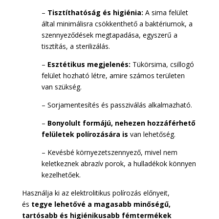
–
Tisztíthatóság és higiénia:
A sima felület
által minimálisra csökkenthető a baktériumok, a
szennyeződések megtapadása, egyszerű a
tisztítás, a sterilizálás.
–
Esztétikus megjelenés:
Tükörsima, csillogó
felület hozható létre, amire számos területen
van szükség.
– Sorjamentesítés és passziválás alkalmazható.
–
Bonyolult formájú, nehezen hozzáférhető
felületek polírozására is
van lehetőség.
– Kevésbé környezetszennyező, mivel nem
keletkeznek abrazív porok, a hulladékok könnyen
kezelhetőek.
Használja ki az elektrolitikus polírozás előnyeit,
és
tegye lehetővé a magasabb minőségű,
tartósabb és higiénikusabb fémtermékek