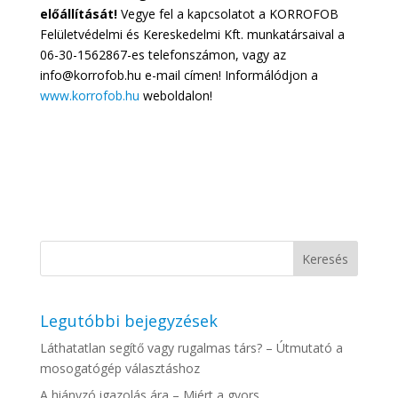
előállítását!
Vegye fel a kapcsolatot a KORROFOB
Felületvédelmi és Kereskedelmi Kft. munkatársaival a
06-30-1562867-es telefonszámon, vagy az
info@korrofob.hu e-mail címen! Informálódjon a
www.korrofob.hu
weboldalon!
Legutóbbi bejegyzések
Láthatatlan segítő vagy rugalmas társ? – Útmutató a
mosogatógép választáshoz
A hiányzó igazolás ára – Miért a gyors