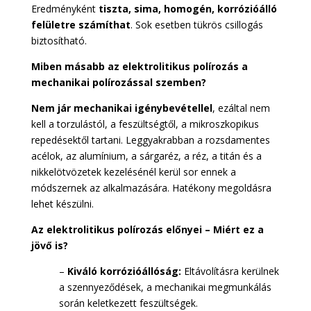
Eredményként
tiszta, sima, homogén, korrózióálló
felületre számíthat
. Sok esetben tükrös csillogás
biztosítható.
Miben másabb az elektrolitikus polírozás a
mechanikai polírozással szemben?
Nem jár mechanikai igénybevétellel
, ezáltal nem
kell a torzulástól, a feszültségtől, a mikroszkopikus
repedésektől tartani. Leggyakrabban a rozsdamentes
acélok, az alumínium, a sárgaréz, a réz, a titán és a
nikkelötvözetek kezelésénél kerül sor ennek a
módszernek az alkalmazására. Hatékony megoldásra
lehet készülni.
Az elektrolitikus polírozás előnyei – Miért ez a
jövő is?
–
Kiváló korrózióállóság:
Eltávolításra kerülnek
a szennyeződések, a mechanikai megmunkálás
során keletkezett feszültségek.