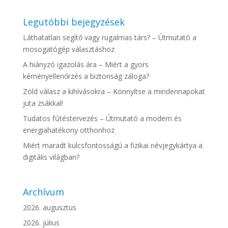
Legutóbbi bejegyzések
Láthatatlan segítő vagy rugalmas társ? – Útmutató a
mosogatógép választáshoz
A hiányzó igazolás ára – Miért a gyors
kéményellenőrzés a biztonság záloga?
Zöld válasz a kihívásokra – Könnyítse a mindennapokat
juta zsákkal!
Tudatos fűtéstervezés – Útmutató a modern és
energiahatékony otthonhoz
Miért maradt kulcsfontosságú a fizikai névjegykártya a
digitális világban?
Archívum
2026. augusztus
2026. július