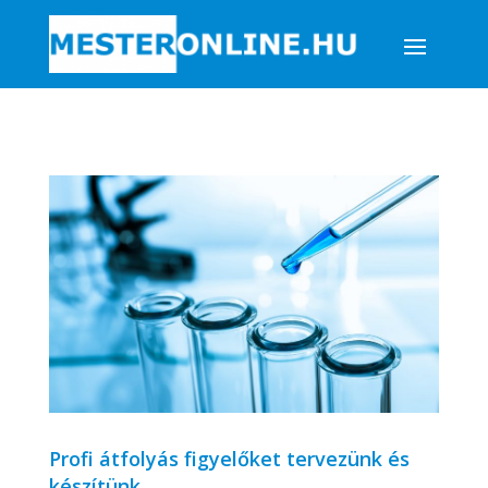
Profi átfolyás figyelőket tervezünk és
készítünk