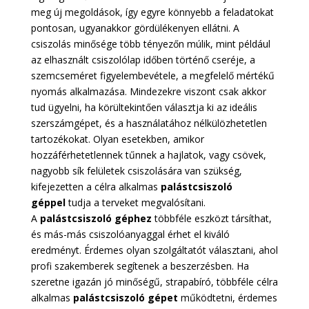
meg új megoldások, így egyre könnyebb a feladatokat
pontosan, ugyanakkor gördülékenyen ellátni. A
csiszolás minősége több tényezőn múlik, mint például
az elhasznált csiszolólap időben történő cseréje, a
szemcseméret figyelembevétele, a megfelelő mértékű
nyomás alkalmazása. Mindezekre viszont csak akkor
tud ügyelni, ha körültekintően választja ki az ideális
szerszámgépet, és a használatához nélkülözhetetlen
tartozékokat. Olyan esetekben, amikor
hozzáférhetetlennek tűnnek a hajlatok, vagy csövek,
nagyobb sík felületek csiszolására van szükség,
kifejezetten a célra alkalmas
palástcsiszoló
géppel
tudja a terveket megvalósítani.
A
palástcsiszoló géphez
többféle eszközt társíthat,
és más-más csiszolóanyaggal érhet el kiváló
eredményt. Érdemes olyan szolgáltatót választani, ahol
profi szakemberek segítenek a beszerzésben. Ha
szeretne igazán jó minőségű, strapabíró, többféle célra
alkalmas
palástcsiszoló gépet
működtetni, érdemes