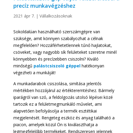
precíz munkavégzéshez
2021 ápr 7.
|
Vállalkozásoknak
Sokoldalúan használható szerszámgépre van
szüksége, amit könnyen szabályozhat a célnak
megfelelően? Hozzáférhetetlennek tűnő hajlatokat,
csöveket, vagy nagyobb sík felületeket szeretne minél
könnyebben és precízebben csiszolni? Kiváló
minőségű
palástcsiszoló géppel
hatékonyan
végezheti a munkáját!
A munkadarabok csiszolása, simítása jelentős
mértékben hozzájárul az értékteremtéshez. Bármely
iparágról van szó, a feldolgozás utolsó lépései közé
tartozik ez a felületmegmunkáló művelet, ami
alapvetően befolyásolja a termék esztétikai
megjelenését. Rengeteg eszköz és anyag található a
piacon, amelyek közül Ön is kiválaszthatja a
legmegfelelőbb termékeket. Rendszeresen jelennek