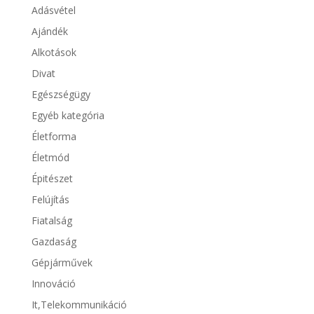
Adásvétel
Ajándék
Alkotások
Divat
Egészségügy
Egyéb kategória
Életforma
Életmód
Épitészet
Felújítás
Fiatalság
Gazdaság
Gépjárművek
Innováció
It,Telekommunikáció