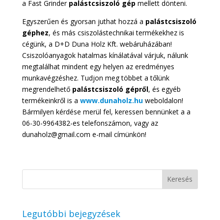
a Fast Grinder
palástcsiszoló gép
mellett dönteni.
Egyszerűen és gyorsan juthat hozzá a
palástcsiszoló
géphez
, és más csiszolástechnikai termékekhez is
cégünk, a D+D Duna Holz Kft. webáruházában!
Csiszolóanyagok hatalmas kínálatával várjuk, nálunk
megtalálhat mindent egy helyen az eredményes
munkavégzéshez. Tudjon meg többet a tőlünk
megrendelhető
palástcsiszoló gépről
, és egyéb
termékeinkről is a
www.dunaholz.hu
weboldalon!
Bármilyen kérdése merül fel, keressen bennünket a a
06-30-9964382-es telefonszámon, vagy az
dunaholz@gmail.com e-mail címünkön!
Legutóbbi bejegyzések