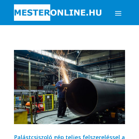
Palástcsiszoló gép teljes felszereléssel a