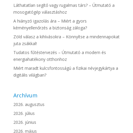
Láthatatlan segítő vagy rugalmas társ? – Útmutató a
mosogatógép választáshoz
A hiányzó igazolás ára – Miért a gyors
kéményellenőrzés a biztonság záloga?
Zöld válasz a kihívásokra – Könnyítse a mindennapokat
juta zsákkal!
Tudatos fűtéstervezés – Útmutató a modern és
energiahatékony otthonhoz
Miért maradt kulcsfontosságú a fizikai névjegykártya a
digitális világban?
Archívum
2026. augusztus
2026. július
2026. június
2026. május