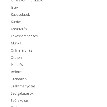
It,Telekommunikáció
Játék
Kapcsolatok
Karrier
Kreativitás
Lakásberendezés
Munka
Online áruház
Otthon
Pihenés
Reform
Szabadidő
Szállítmányozás
Szolgáltatások
Szórakozás