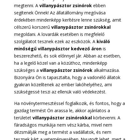
megtenni. A
villanypásztor zsinórok
ebben
segítenek Önnek! Az állatállomány megóvása
érdekében mindenképp kerítésre lenne szükség, amit
célszerű korszerű
villanypásztor zsinórokkal
megoldani. A lovardák esetében is megfelelő
szolgálatot tesznek ezek az eszközök. A
kiváló
minőségű villanypásztor kedvező áron
is
beszerezhető, és sok előnnyel jár. Abban az esetben,
ha a legelő közel van a közúthoz, mindenképp
szükséges a
villanypásztor zsinórok
alkalmazása.
Bizonyára Ön is tapasztalta, hogy a vadonélő állatok
gyakran közelítenek az ember lakóhelyéhez, ami
szükségessé teszi az ellenük való védekezést.
Ha növénytermesztéssel foglalkozik, és fontos, hogy a
gazdag termést Ön arassa le, akkor ajánlatos a
területet
villanypásztor zsinórokkal
körbevenni. A
fáradságos munkája nem vész kárba, mivel nem
dézsmálják meg a termést a vadállatok, és nem
tesznek kárt a veteményesében. Nyugodt lehet, mert a