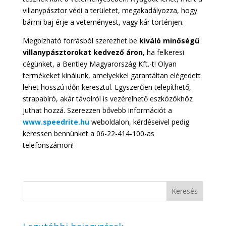
villanypásztor védi a területet, megakadályozza, hogy
bármi baj érje a veteményest, vagy kár történjen.
Megbízható forrásból szerezhet be
kiváló minőségű
villanypásztorokat kedvező áron
, ha felkeresi
cégünket, a Bentley Magyarország Kft.-t! Olyan
termékeket kínálunk, amelyekkel garantáltan elégedett
lehet hosszú időn keresztül. Egyszerűen telepíthető,
strapabíró, akár távolról is vezérelhető eszközökhöz
juthat hozzá. Szerezzen bővebb információt a
www.speedrite.hu
weboldalon, kérdéseivel pedig
keressen bennünket a 06-22-414-100-as
telefonszámon!