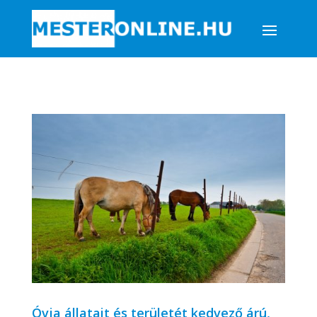
Óvja állatait és területét kedvező árú,