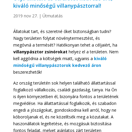
kiváló minőségű villanypásztorral!
2019 nov 27.
|
Útmutatás
Állatokat tart, és szeretné őket biztonságban tudni?
Nagy területen folytat növénytermesztést, és
megóvná a termését? Hatékonyan tehet a céljaiért, ha
villanypásztor zsinórokat
helyez el a területen. Nem
kell aggódnia a költségek miatt, ugyanis a
kiváló
minőségű villanypásztorok kedvező áron
beszerezhetők!
Az ország területén sok helyen található állattartással
foglalkozó vállalkozás, családi gazdaság, tanya. Ha Ön
is ilyen környezetben él, bizonyára fontos a területének
megvédése. Ha állattartással foglalkozik, és szabadon
engedi a jószágokat, gondoskodnia kell arról, hogy ne
kóboroljanak el, és ne közelítsék meg a közutakat. A
haszonállatok legeltetése, és mozgásuk biztosítása
fontos feladat, melyet ajánlatos zárt területen