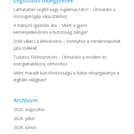
Legutóbbi bejegyzések
Láthatatlan segítő vagy rugalmas társ? – Útmutató a
mosogatógép választáshoz
A hiányzó igazolás ára – Miért a gyors
kéményellenőrzés a biztonság záloga?
Zöld válasz a kihívásokra – Könnyítse a mindennapokat
juta zsákkal!
Tudatos fűtéstervezés – Útmutató a modern és
energiahatékony otthonhoz
Miért maradt kulcsfontosságú a fizikai névjegykártya a
digitális világban?
Archívum
2026. augusztus
2026. július
2026. június