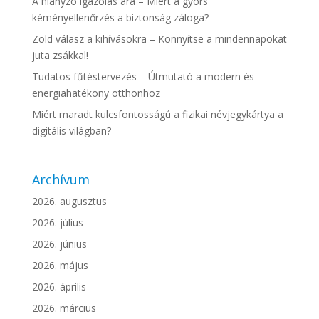
A hiányzó igazolás ára – Miért a gyors
kéményellenőrzés a biztonság záloga?
Zöld válasz a kihívásokra – Könnyítse a mindennapokat
juta zsákkal!
Tudatos fűtéstervezés – Útmutató a modern és
energiahatékony otthonhoz
Miért maradt kulcsfontosságú a fizikai névjegykártya a
digitális világban?
Archívum
2026. augusztus
2026. július
2026. június
2026. május
2026. április
2026. március