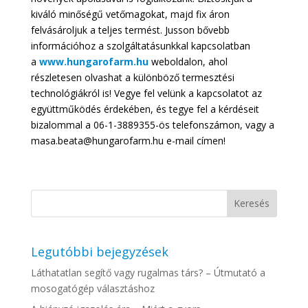
kiváló minőségű vetőmagokat, majd fix áron
felvásároljuk a teljes termést. Jusson bővebb
információhoz a szolgáltatásunkkal kapcsolatban
a
www.hungarofarm.hu
weboldalon, ahol
részletesen olvashat a különböző termesztési
technológiákról is! Vegye fel velünk a kapcsolatot az
együttműködés érdekében, és tegye fel a kérdéseit
bizalommal a 06-1-3889355-ös telefonszámon, vagy a
masa.beata@hungarofarm.hu e-mail címen!
Legutóbbi bejegyzések
Láthatatlan segítő vagy rugalmas társ? – Útmutató a
mosogatógép választáshoz