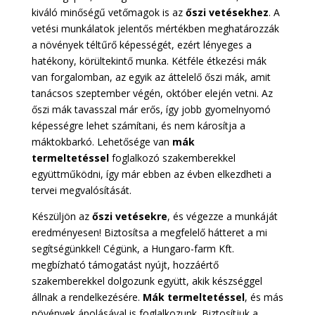
kiváló minőségű vetőmagok is az
őszi vetésekhez
. A
vetési munkálatok jelentős mértékben meghatározzák
a növények téltűrő képességét, ezért lényeges a
hatékony, körültekintő munka. Kétféle étkezési mák
van forgalomban, az egyik az áttelelő őszi mák, amit
tanácsos szeptember végén, október elején vetni. Az
őszi mák tavasszal már erős, így jobb gyomelnyomó
képességre lehet számítani, és nem károsítja a
máktokbarkó. Lehetősége van
mák
termeltetéssel
foglalkozó szakemberekkel
együttműködni, így már ebben az évben elkezdheti a
tervei megvalósítását.
Készüljön az
őszi vetésekre
, és végezze a munkáját
eredményesen! Biztosítsa a megfelelő hátteret a mi
segítségünkkel! Cégünk, a Hungaro-farm Kft.
megbízható támogatást nyújt, hozzáértő
szakemberekkel dolgozunk együtt, akik készséggel
állnak a rendelkezésére.
Mák termeltetéssel
, és más
növények ápolásával is foglalkozunk. Biztosítjuk a