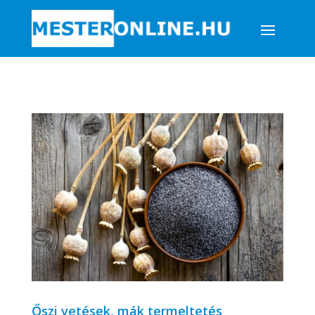
Őszi vetések, mák termeltetés