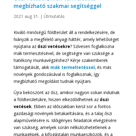
megbízható szakmai segítséggel
2021 aug 31.
|
Útmutatás
Kiváló minőségű földterület áll a rendelkezésére, de
hiányzik a megfelelő anyagi háttér, amely lehetőséget
nyújtana az
őszi vetésekre
? Szívesen foglalkozna
mák termesztésével, de segítségre van szüksége a
hatékony munkavégzéshez? Kérje szakemberek
támogatását, akik
mák termeltetéssel
, és más
növények gondozásával is foglalkoznak, így
megbízható megoldást tudnak nyújtani.
Újra beköszönt az ősz, amikor nagyon sokan indulnak
a földterületükre, hiszen elkezdődhetnek az
őszi
vetések
. Ebben az időszakban kerül sor a fontos
gazdasági növények betakarítására, és a talaj őszi
alapművelésére is. Időigényes feladatok elvégzésére
van szükség, amelyek során nélkülözhetetlenek a
munkagépek, a kifogástalan munkaeszközök, és a