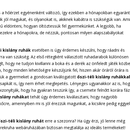
, és a hőérzet egyénenként változó, így ezekben a hónapokban egyarán
ik jól magukat, és olyanokat is, akiknek kabátra is szükségük van. Am
ű eldönteni, hogyan öltöztessük fel gyermekünket. A legjobb, ha
 ezekre a hónapokra, de nézzük, pontosan milyen alapszabályokat
li kislány ruhák
esetében is úgy érdemes készülni, hogy ráadni és
a arra van szükség. Az első rétegként választott ruhadarabok különösen
t, hogy ne tudjon kivillanni a boka és a derék az önfeledt játék közb
 hogy minden lehetőségre készüljünk fel, hiszen akár óráról órára is
etjük a gyermeket a gondosan kiválogatott
őszi-téli kislány ruhákka
 sapkát is, így nem érhet meglepetés. Lényeges ugyanakkor az is, ho
izonyítják, hogy ha gyakran teszünk így, a csemete felnőtt korára fá
kislány ruhákat
tehát úgy érdemes kiválasztani, hogy nagyobb
őcre, amennyiben mi is jól érezzük magunkat, a kicsikre pedig eggye
őszi-téli kislány ruhát
erre a szezonra? Ha úgy érzi, jó lenne még
erekruha webáruházában biztosan megtalálja az ideális termékeket!