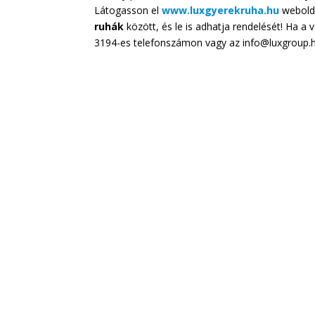
Látogasson el
www.luxgyerekruha.hu
webold
ruhák
között, és le is adhatja rendelését! Ha a 
3194-es telefonszámon vagy az info@luxgroup.h