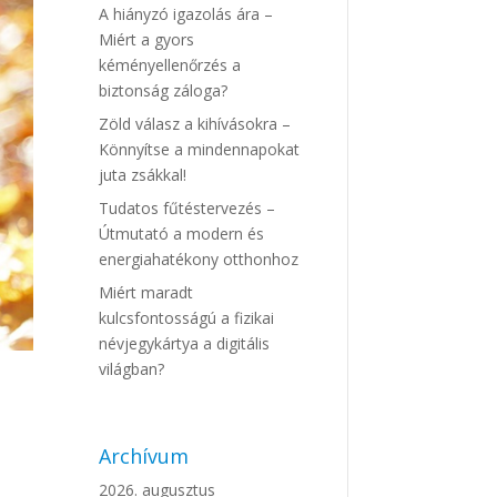
A hiányzó igazolás ára –
Miért a gyors
kéményellenőrzés a
biztonság záloga?
Zöld válasz a kihívásokra –
Könnyítse a mindennapokat
juta zsákkal!
Tudatos fűtéstervezés –
Útmutató a modern és
energiahatékony otthonhoz
Miért maradt
kulcsfontosságú a fizikai
névjegykártya a digitális
világban?
Archívum
2026. augusztus