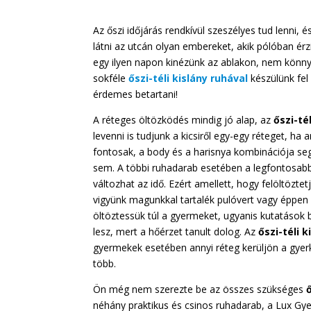
Az őszi időjárás rendkívül szeszélyes tud lenni
látni az utcán olyan embereket, akik pólóban érz
egy ilyen napon kinézünk az ablakon, nem könny
sokféle
őszi-téli kislány ruhával
készülünk fel
érdemes betartani!
A réteges öltözködés mindig jó alap, az
őszi-té
levenni is tudjunk a kicsiről egy-egy réteget, h
fontosak, a body és a harisnya kombinációja segí
sem. A többi ruhadarab esetében a legfontosabb,
változhat az idő. Ezért amellett, hogy felöltözt
vigyünk magunkkal tartalék pulóvert vagy éppen
öltöztessük túl a gyermeket, ugyanis kutatások b
lesz, mert a hőérzet tanult dolog. Az
őszi-téli 
gyermekek esetében annyi réteg kerüljön a gyerk
több.
Ön még nem szerezte be az összes szükséges
néhány praktikus és csinos ruhadarab, a Lux Gy