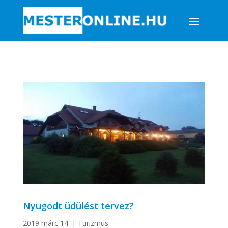
Nyugodt üdülést tervez?
2019 márc 14.
|
Turizmus