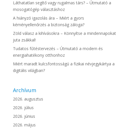
Láthatatlan segítő vagy rugalmas társ? – Útmutató a
mosogatógép választáshoz
A hiányzó igazolás ára – Miért a gyors
kéményellenőrzés a biztonság záloga?
Zöld válasz a kihívásokra – Könnyítse a mindennapokat
juta zsákkal!
Tudatos fűtéstervezés – Útmutató a modern és
energiahatékony otthonhoz
Miért maradt kulcsfontosságú a fizikai névjegykártya a
digitális világban?
Archívum
2026. augusztus
2026. július
2026. június
2026. május