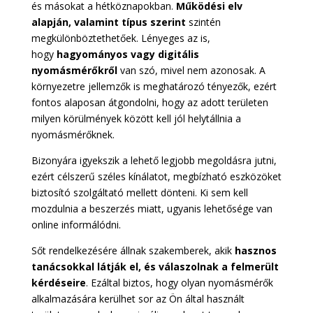
és másokat a hétköznapokban.
Működési elv
alapján, valamint típus szerint
szintén
megkülönböztethetőek. Lényeges az is,
hogy
hagyományos vagy digitális
nyomásmérőkről
van szó, mivel nem azonosak. A
környezetre jellemzők is meghatározó tényezők, ezért
fontos alaposan átgondolni, hogy az adott területen
milyen körülmények között kell jól helytállnia a
nyomásmérőknek.
Bizonyára igyekszik a lehető legjobb megoldásra jutni,
ezért célszerű széles kínálatot, megbízható eszközöket
biztosító szolgáltató mellett dönteni. Ki sem kell
mozdulnia a beszerzés miatt, ugyanis lehetősége van
online informálódni.
Sőt rendelkezésére állnak szakemberek, akik
hasznos
tanácsokkal látják el, és válaszolnak a felmerült
kérdéseire
. Ezáltal biztos, hogy olyan nyomásmérők
alkalmazására kerülhet sor az Ön által használt