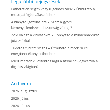
Legutóbbi bejegyzések
Láthatatlan segítő vagy rugalmas társ? – Útmutató a
mosogatógép választáshoz
A hiányzó igazolás ára – Miért a gyors
kéményellenőrzés a biztonság záloga?
Zöld válasz a kihívásokra – Könnyítse a mindennapokat
juta zsákkal!
Tudatos fűtéstervezés – Útmutató a modern és
energiahatékony otthonhoz
Miért maradt kulcsfontosságú a fizikai névjegykártya a
digitális világban?
Archívum
2026. augusztus
2026. július
2026. június