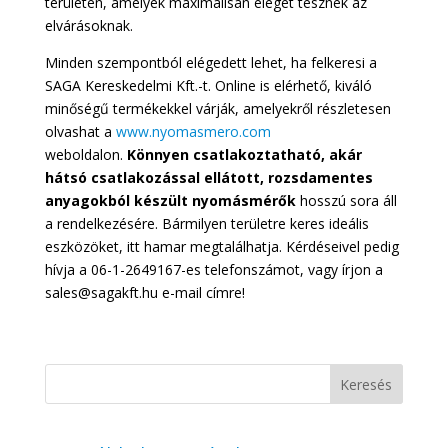
területen, amelyek maximálisan eleget tesznek az
elvárásoknak.
Minden szempontból elégedett lehet, ha felkeresi a
SAGA Kereskedelmi Kft.-t. Online is elérhető, kiváló
minőségű termékekkel várják, amelyekről részletesen
olvashat a
www.nyomasmero.com
weboldalon.
Könnyen csatlakoztatható, akár
hátsó csatlakozással ellátott, rozsdamentes
anyagokból készült nyomásmérők
hosszú sora áll
a rendelkezésére. Bármilyen területre keres ideális
eszközöket, itt hamar megtalálhatja. Kérdéseivel pedig
hívja a 06-1-2649167-es telefonszámot, vagy írjon a
sales@sagakft.hu e-mail címre!